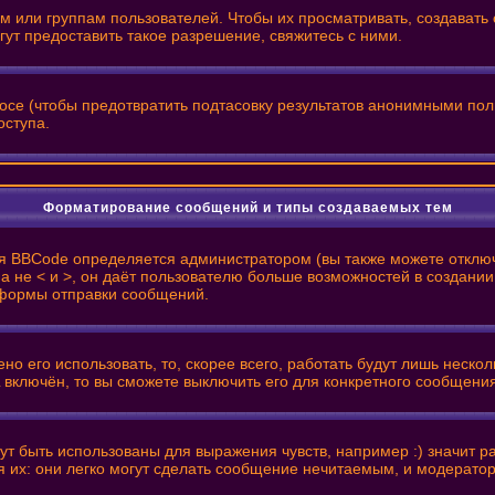
или группам пользователей. Чтобы их просматривать, создавать с
т предоставить такое разрешение, свяжитесь с ними.
росе (чтобы предотвратить подтасовку результатов анонимными пол
оступа.
Форматирование сообщений и типы создаваемых тем
я BBCode определяется администратором (вы также можете отключ
 ], а не < и >, он даёт пользователю больше возможностей в созд
з формы отправки сообщений.
о его использовать, то, скорее всего, работать будут лишь нескол
 включён, то вы сможете выключить его для конкретного сообщени
т быть использованы для выражения чувств, например :) значит рад
я их: они легко могут сделать сообщение нечитаемым, и модерато