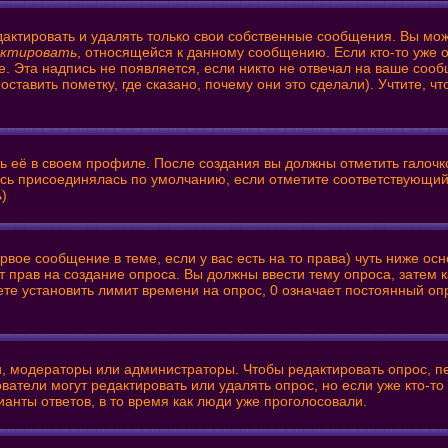
актировать и удалять только свои собственные сообщения. Вы мож
актировать
, относящейся к данному сообщению. Если кто-то уже 
е. Эта надпись не появляется, если никто не отвечал на ваше соо
тавить пометку, где сказано, почему они это сделали). Учтите, ч
ть её в своем профиле. После создания вы должны отметить галочк
ись присоединялась по умолчанию, если отметите соответствующий
ь
)
первое сообщение в теме, если у вас есть на то права) чуть ниже
нет прав на создание опроса. Вы должны ввести тему опроса, затем
ете установить лимит времени на опрос, 0 означает постоянный оп
ли, модераторы или администраторы. Чтобы редактировать опрос, п
зователи могут редактировать или удалять опрос, но если уже кто-
ианты ответов, в то время как люди уже проголосовали.