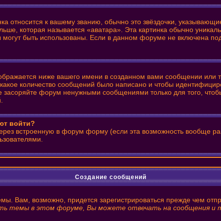
нка относится к вашему званию, обычно это звёздочки, указывающи
льше, которая называется «аватара». Эта картинка обычно уникаль
ры могут быть использованы. Если в данном форуме не включена п
ображается ниже вашего имени в созданном вами сообщении или те
ь какое количество сообщений было написано и чтобы идентифици
е засоряйте форум ненужными сообщениями только для того, чтобы
.
уют войти?
через встроенную в форум форму (если эта возможность вообще ра
ьзователями.
Создание сообщений
емы. Вам, возможно, придется зарегистрироваться прежде чем отп
ь темы в этом форуме, Вы можете отвечать на сообщения и т