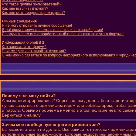
Кто такие модераторы?
Что такое группы пользователей?
Как мне вступить в группу?
Как мне стать модератором группы?
Личные сообщения
Я не могу отправить личное сообщение!
Я всё время получаю нежелательные личные сообщения!
Я получил спам или оскорбительный e-mail от кого-то с этого форума!
Информация о phpBB 2
Кто написал этот форум?
Почему здесь нет такой-то функции?
С кем можно связаться по вопросу некорректного использования и юридиче
Почему я не могу войти?
А вы зарегистрировались? Серьёзно, вы должны быть зарегистриро
лучше связаться с администратором или вебмастером, чтобы выяс
и пароль. Обычно проблема именно в этом, если же нет, то свяж
Вернуться к началу
Зачем мне вообще нужно регистрироваться?
Вы можете этого и не делать. Всё зависит от того, как админист
дополнительные возможности, которые недоступны анонимным польз