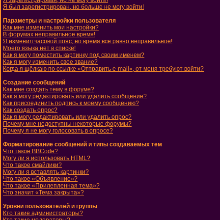
Я зарегистрирован, но не могу войти!
Я был зарегистрирован, но больше не могу войти!
Параметры и настройки пользователя
Как мне изменить мои настройки?
В форумах неправильное время!
Я изменил часовой пояс, но время все равно неправильное!
Моего языка нет в списке!
Как я могу поместить картинку под своим именем?
Как я могу изменить свое звание?
Когда я щёлкаю по ссылке «Отправить e-mail», от меня требуют войти?
Создание сообщений
Как мне создать тему в форуме?
Как я могу редактировать или удалить сообщение?
Как присоединить подпись к моему сообщению?
Как создать опрос?
Как я могу редактировать или удалить опрос?
Почему мне недоступны некоторые форумы?
Почему я не могу голосовать в опросе?
Форматирование сообщений и типы создаваемых тем
Что такое BBCode?
Могу ли я использовать HTML?
Что такое смайлики?
Могу ли я вставлять картинки?
Что такое «Объявление»?
Что такое «Прилепленная тема»?
Что значит «Тема закрыта»?
Уровни пользователей и группы
Кто такие администраторы?