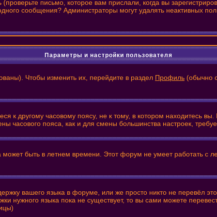
(проверьте письмо, которое вам прислали, когда вы зарегистриро
и одного сообщения? Администраторы могут удалять неактивных по
Параметры и настройки пользователя
ованы). Чтобы изменить их, перейдите в раздел
Профиль
(обычно с
я к другому часовому поясу, не к тому, в котором находитесь вы. 
смены часового пояса, как и для смены большинства настроек, треб
а может быть в летнем времени. Этот форум не умеет работать с л
держку вашего языка в форуме, или же просто никто не перевёл эт
жки нужного языка пока не существует, то вы сами можете переве
ицы)