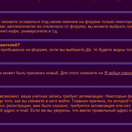
ы сможете оставаться под своим именем на форуме только некоторо
 вас автоматически не отключало от форума, вы можете выбрать пу
ет-кафе, университете и т.д.
ователей?
 пребывание на форуме
, если вы выберете
Да
, то будете видны т
м может быть присвоен новый. Для этого кликните на
Я забыл паро
: возможно, ваша учетная запись требует активизации. Некоторые 
того, как вы сможете в него войти. Главная причина, по которой
 регистрации, вам было сказано, требуется активизация или нет. 
й адрес e-mail. Если же вы уверены, что ввели правильный адрес e