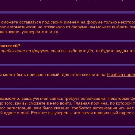
ы сможете оставаться под своим именем на форуме только некоторо
 вас автоматически не отключало от форума, вы можете выбрать пу
ет-кафе, университете и т.д.
ователей?
 пребывание на форуме
, если вы выберете
Да
, то будете видны т
м может быть присвоен новый. Для этого кликните на
Я забыл паро
: возможно, ваша учетная запись требует активизации. Некоторые 
того, как вы сможете в него войти. Главная причина, по которой
 регистрации, вам было сказано, требуется активизация или нет. 
й адрес e-mail. Если же вы уверены, что ввели правильный адрес e