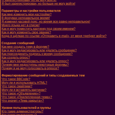
Я зарегистрирован, но не могу войти!
Я был зарегистрирован, но больше не могу войти!
Параметры и настройки пользователя
Как мне изменить мои настройки?
В форумах неправильное время!
Я изменил часовой пояс, но время все равно неправильное!
Моего языка нет в списке!
Как я могу поместить картинку под своим именем?
Как я могу изменить свое звание?
Когда я щёлкаю по ссылке «Отправить e-mail», от меня требуют войти?
Создание сообщений
Как мне создать тему в форуме?
Как я могу редактировать или удалить сообщение?
Как присоединить подпись к моему сообщению?
Как создать опрос?
Как я могу редактировать или удалить опрос?
Почему мне недоступны некоторые форумы?
Почему я не могу голосовать в опросе?
Форматирование сообщений и типы создаваемых тем
Что такое BBCode?
Могу ли я использовать HTML?
Что такое смайлики?
Могу ли я вставлять картинки?
Что такое «Объявление»?
Что такое «Прилепленная тема»?
Что значит «Тема закрыта»?
Уровни пользователей и группы
Кто такие администраторы?