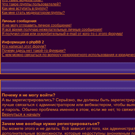
Кто такие модераторы?
Что такое группы пользователей?
Как мне вступить в группу?
Как мне стать модератором группы?
Личные сообщения
Я не могу отправить личное сообщение!
Я всё время получаю нежелательные личные сообщения!
Я получил спам или оскорбительный e-mail от кого-то с этого форума!
Информация о phpBB 2
Кто написал этот форум?
Почему здесь нет такой-то функции?
С кем можно связаться по вопросу некорректного использования и юридиче
Почему я не могу войти?
А вы зарегистрировались? Серьёзно, вы должны быть зарегистриро
лучше связаться с администратором или вебмастером, чтобы выяс
и пароль. Обычно проблема именно в этом, если же нет, то свяж
Вернуться к началу
Зачем мне вообще нужно регистрироваться?
Вы можете этого и не делать. Всё зависит от того, как админист
дополнительные возможности, которые недоступны анонимным польз