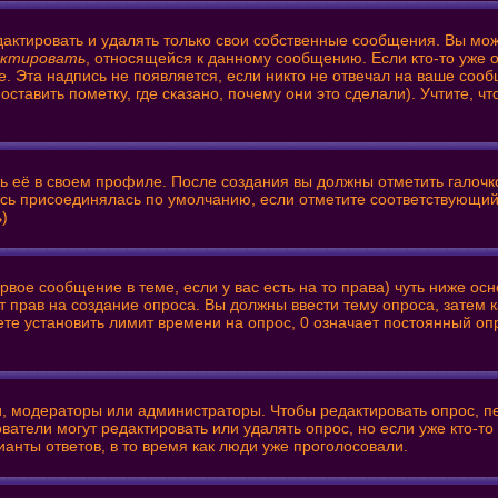
актировать и удалять только свои собственные сообщения. Вы мож
актировать
, относящейся к данному сообщению. Если кто-то уже 
е. Эта надпись не появляется, если никто не отвечал на ваше соо
тавить пометку, где сказано, почему они это сделали). Учтите, ч
ть её в своем профиле. После создания вы должны отметить галочк
ись присоединялась по умолчанию, если отметите соответствующий
ь
)
первое сообщение в теме, если у вас есть на то права) чуть ниже
нет прав на создание опроса. Вы должны ввести тему опроса, затем
ете установить лимит времени на опрос, 0 означает постоянный оп
ли, модераторы или администраторы. Чтобы редактировать опрос, п
зователи могут редактировать или удалять опрос, но если уже кто-
ианты ответов, в то время как люди уже проголосовали.