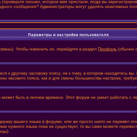
(проверьте письмо, которое вам прислали, когда вы зарегистриро
и одного сообщения? Администраторы могут удалять неактивных по
Параметры и настройки пользователя
ованы). Чтобы изменить их, перейдите в раздел
Профиль
(обычно с
я к другому часовому поясу, не к тому, в котором находитесь вы. 
смены часового пояса, как и для смены большинства настроек, треб
а может быть в летнем времени. Этот форум не умеет работать с л
держку вашего языка в форуме, или же просто никто не перевёл эт
жки нужного языка пока не существует, то вы сами можете переве
ицы)