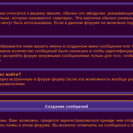
нка относится к вашему званию, обычно это звёздочки, указывающи
льше, которая называется «аватара». Эта картинка обычно уникаль
ры могут быть использованы. Если в данном форуме не включена п
ображается ниже вашего имени в созданном вами сообщении или те
ь какое количество сообщений было написано и чтобы идентифици
е засоряйте форум ненужными сообщениями только для того, чтобы
.
уют войти?
через встроенную в форум форму (если эта возможность вообще ра
ьзователями.
Создание сообщений
емы. Вам, возможно, придется зарегистрироваться прежде чем отп
ь темы в этом форуме, Вы можете отвечать на сообщения и т