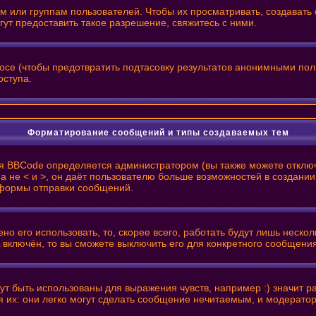
или группам пользователей. Чтобы их просматривать, создавать с
т предоставить такое разрешение, свяжитесь с ними.
росе (чтобы предотвратить подтасовку результатов анонимными пол
оступа.
Форматирование сообщений и типы создаваемых тем
я BBCode определяется администратором (вы также можете отключ
 ], а не < и >, он даёт пользователю больше возможностей в созд
з формы отправки сообщений.
о его использовать, то, скорее всего, работать будут лишь нескол
 включён, то вы сможете выключить его для конкретного сообщени
т быть использованы для выражения чувств, например :) значит рад
я их: они легко могут сделать сообщение нечитаемым, и модерато