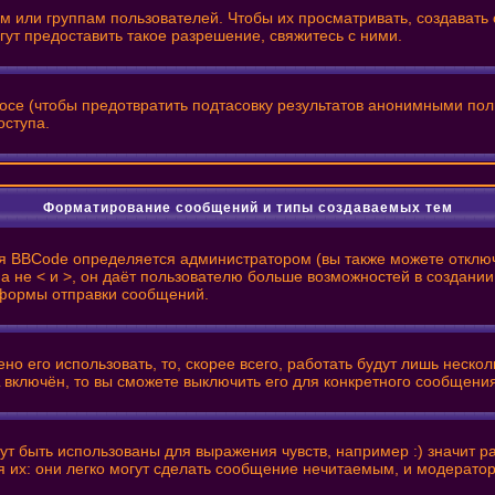
или группам пользователей. Чтобы их просматривать, создавать с
т предоставить такое разрешение, свяжитесь с ними.
росе (чтобы предотвратить подтасовку результатов анонимными пол
оступа.
Форматирование сообщений и типы создаваемых тем
я BBCode определяется администратором (вы также можете отключ
 ], а не < и >, он даёт пользователю больше возможностей в созд
з формы отправки сообщений.
о его использовать, то, скорее всего, работать будут лишь нескол
 включён, то вы сможете выключить его для конкретного сообщени
т быть использованы для выражения чувств, например :) значит рад
я их: они легко могут сделать сообщение нечитаемым, и модерато