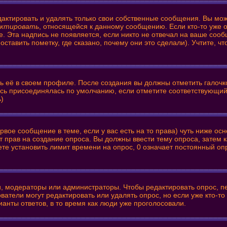
актировать и удалять только свои собственные сообщения. Вы мож
актировать
, относящейся к данному сообщению. Если кто-то уже 
е. Эта надпись не появляется, если никто не отвечал на ваше соо
тавить пометку, где сказано, почему они это сделали). Учтите, ч
ть её в своем профиле. После создания вы должны отметить галочк
ись присоединялась по умолчанию, если отметите соответствующий
ь
)
первое сообщение в теме, если у вас есть на то права) чуть ниже
нет прав на создание опроса. Вы должны ввести тему опроса, затем
ете установить лимит времени на опрос, 0 означает постоянный оп
ли, модераторы или администраторы. Чтобы редактировать опрос, п
зователи могут редактировать или удалять опрос, но если уже кто-
ианты ответов, в то время как люди уже проголосовали.