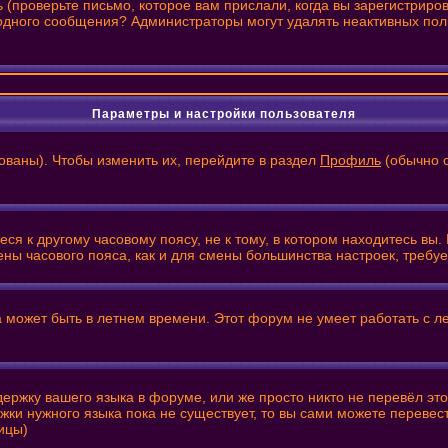
(проверьте письмо, которое вам прислали, когда вы зарегистриро
и одного сообщения? Администраторы могут удалять неактивных по
Параметры и настройки пользователя
ованы). Чтобы изменить их, перейдите в раздел
Профиль
(обычно с
я к другому часовому поясу, не к тому, в котором находитесь вы. 
смены часового пояса, как и для смены большинства настроек, треб
а может быть в летнем времени. Этот форум не умеет работать с л
держку вашего языка в форуме, или же просто никто не перевёл эт
жки нужного языка пока не существует, то вы сами можете переве
ицы)