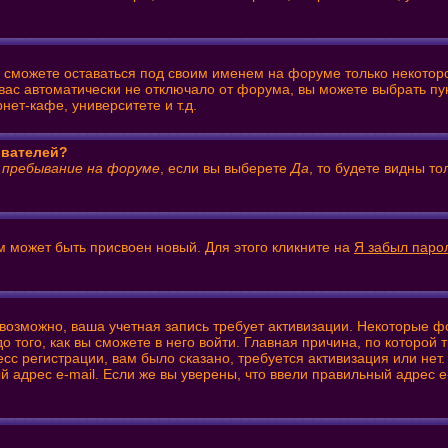
ы сможете оставаться под своим именем на форуме только некоторо
 вас автоматически не отключало от форума, вы можете выбрать пу
ет-кафе, университете и т.д.
ователей?
 пребывание на форуме
, если вы выберете
Да
, то будете видны т
м может быть присвоен новый. Для этого кликните на
Я забыл паро
: возможно, ваша учетная запись требует активизации. Некоторые 
того, как вы сможете в него войти. Главная причина, по которой
 регистрации, вам было сказано, требуется активизация или нет. 
й адрес e-mail. Если же вы уверены, что ввели правильный адрес e