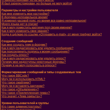
Я зарегистрирован, но не могу войти!
Я был зарегистрирован, но больше не могу войти!
Параметры и настройки пользователя
Как мне изменить мои настройки?
В форумах неправильное время!
Я изменил часовой пояс, но время все равно неправильное!
Моего языка нет в списке!
Как я могу поместить картинку под своим именем?
Как я могу изменить свое звание?
Когда я щёлкаю по ссылке «Отправить e-mail», от меня требуют войти?
Создание сообщений
Как мне создать тему в форуме?
Как я могу редактировать или удалить сообщение?
Как присоединить подпись к моему сообщению?
Как создать опрос?
Как я могу редактировать или удалить опрос?
Почему мне недоступны некоторые форумы?
Почему я не могу голосовать в опросе?
Форматирование сообщений и типы создаваемых тем
Что такое BBCode?
Могу ли я использовать HTML?
Что такое смайлики?
Могу ли я вставлять картинки?
Что такое «Объявление»?
Что такое «Прилепленная тема»?
Что значит «Тема закрыта»?
Уровни пользователей и группы
Кто такие администраторы?