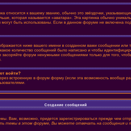
нка относится к вашему званию, обычно это звёздочки, указывающи
льше, которая называется «аватара». Эта картинка обычно уникаль
ры могут быть использованы. Если в данном форуме не включена п
ображается ниже вашего имени в созданном вами сообщении или те
ь какое количество сообщений было написано и чтобы идентифици
е засоряйте форум ненужными сообщениями только для того, чтобы
.
уют войти?
через встроенную в форум форму (если эта возможность вообще ра
ьзователями.
Создание сообщений
емы. Вам, возможно, придется зарегистрироваться прежде чем отп
ь темы в этом форуме, Вы можете отвечать на сообщения и т