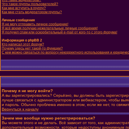
Кто такие модераторы?
Что такое группы пользователей?
Как мне вступить в группу?
Как мне стать модератором группы?
Личные сообщения
Я не могу отправить личное сообщение!
Я всё время получаю нежелательные личные сообщения!
Я получил спам или оскорбительный e-mail от кого-то с этого форума!
Информация о phpBB 2
Кто написал этот форум?
Почему здесь нет такой-то функции?
С кем можно связаться по вопросу некорректного использования и юридиче
Почему я не могу войти?
А вы зарегистрировались? Серьёзно, вы должны быть зарегистриро
лучше связаться с администратором или вебмастером, чтобы выяс
и пароль. Обычно проблема именно в этом, если же нет, то свяж
Вернуться к началу
Зачем мне вообще нужно регистрироваться?
Вы можете этого и не делать. Всё зависит от того, как админист
дополнительные возможности, которые недоступны анонимным польз