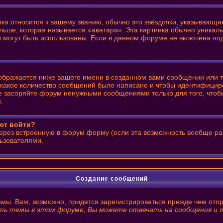
нка относится к вашему званию, обычно это звёздочки, указывающи
льше, которая называется «аватара». Эта картинка обычно уникаль
ры могут быть использованы. Если в данном форуме не включена п
ображается ниже вашего имени в созданном вами сообщении или те
ь какое количество сообщений было написано и чтобы идентифици
е засоряйте форум ненужными сообщениями только для того, чтобы
.
уют войти?
через встроенную в форум форму (если эта возможность вообще ра
ьзователями.
Создание сообщений
емы. Вам, возможно, придется зарегистрироваться прежде чем отп
ь темы в этом форуме, Вы можете отвечать на сообщения и т