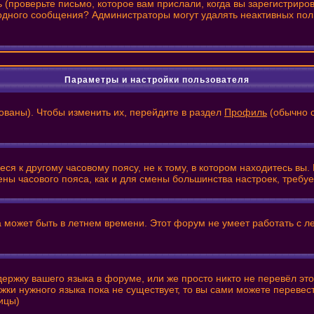
(проверьте письмо, которое вам прислали, когда вы зарегистриро
и одного сообщения? Администраторы могут удалять неактивных по
Параметры и настройки пользователя
ованы). Чтобы изменить их, перейдите в раздел
Профиль
(обычно с
я к другому часовому поясу, не к тому, в котором находитесь вы. 
смены часового пояса, как и для смены большинства настроек, треб
а может быть в летнем времени. Этот форум не умеет работать с л
держку вашего языка в форуме, или же просто никто не перевёл эт
жки нужного языка пока не существует, то вы сами можете переве
ицы)