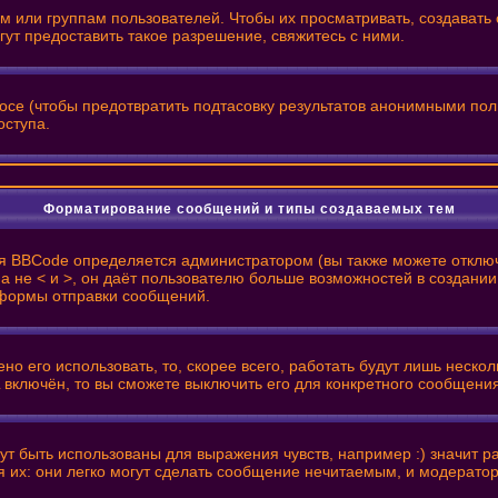
или группам пользователей. Чтобы их просматривать, создавать с
т предоставить такое разрешение, свяжитесь с ними.
росе (чтобы предотвратить подтасовку результатов анонимными пол
оступа.
Форматирование сообщений и типы создаваемых тем
я BBCode определяется администратором (вы также можете отключ
 ], а не < и >, он даёт пользователю больше возможностей в созд
з формы отправки сообщений.
о его использовать, то, скорее всего, работать будут лишь нескол
 включён, то вы сможете выключить его для конкретного сообщени
т быть использованы для выражения чувств, например :) значит рад
я их: они легко могут сделать сообщение нечитаемым, и модерато