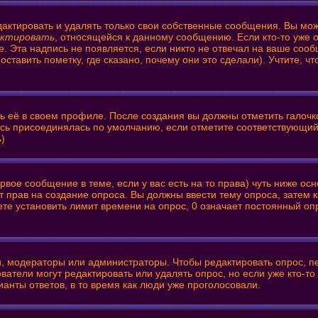
актировать и удалять только свои собственные сообщения. Вы мож
актировать
, относящейся к данному сообщению. Если кто-то уже 
е. Эта надпись не появляется, если никто не отвечал на ваше соо
тавить пометку, где сказано, почему они это сделали). Учтите, ч
ть её в своем профиле. После создания вы должны отметить галочк
ись присоединялась по умолчанию, если отметите соответствующий
ь
)
первое сообщение в теме, если у вас есть на то права) чуть ниже
нет прав на создание опроса. Вы должны ввести тему опроса, затем
ете установить лимит времени на опрос, 0 означает постоянный оп
ли, модераторы или администраторы. Чтобы редактировать опрос, п
зователи могут редактировать или удалять опрос, но если уже кто-
ианты ответов, в то время как люди уже проголосовали.