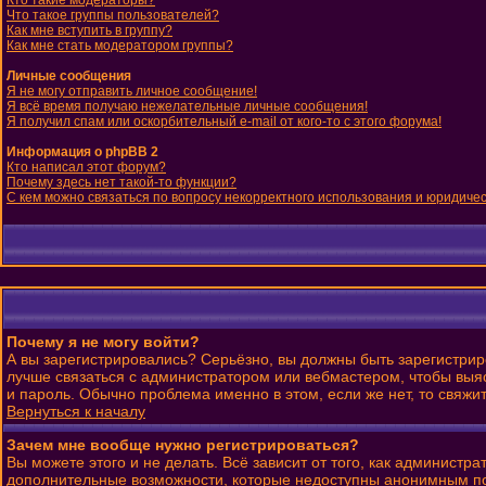
Кто такие модераторы?
Что такое группы пользователей?
Как мне вступить в группу?
Как мне стать модератором группы?
Личные сообщения
Я не могу отправить личное сообщение!
Я всё время получаю нежелательные личные сообщения!
Я получил спам или оскорбительный e-mail от кого-то с этого форума!
Информация о phpBB 2
Кто написал этот форум?
Почему здесь нет такой-то функции?
С кем можно связаться по вопросу некорректного использования и юридиче
Почему я не могу войти?
А вы зарегистрировались? Серьёзно, вы должны быть зарегистриро
лучше связаться с администратором или вебмастером, чтобы выяс
и пароль. Обычно проблема именно в этом, если же нет, то свяж
Вернуться к началу
Зачем мне вообще нужно регистрироваться?
Вы можете этого и не делать. Всё зависит от того, как админист
дополнительные возможности, которые недоступны анонимным польз