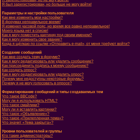
Я зарегистрирован, но не могу войти!
Я был зарегистрирован, но больше не могу войти!
Параметры и настройки пользователя
Как мне изменить мои настройки?
В форумах неправильное время!
Я изменил часовой пояс, но время все равно неправильное!
Моего языка нет в списке!
Как я могу поместить картинку под своим именем?
Как я могу изменить свое звание?
Когда я щёлкаю по ссылке «Отправить e-mail», от меня требуют войти?
Создание сообщений
Как мне создать тему в форуме?
Как я могу редактировать или удалить сообщение?
Как присоединить подпись к моему сообщению?
Как создать опрос?
Как я могу редактировать или удалить опрос?
Почему мне недоступны некоторые форумы?
Почему я не могу голосовать в опросе?
Форматирование сообщений и типы создаваемых тем
Что такое BBCode?
Могу ли я использовать HTML?
Что такое смайлики?
Могу ли я вставлять картинки?
Что такое «Объявление»?
Что такое «Прилепленная тема»?
Что значит «Тема закрыта»?
Уровни пользователей и группы
Кто такие администраторы?