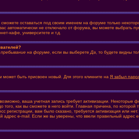
ы сможете оставаться под своим именем на форуме только некоторо
 вас автоматически не отключало от форума, вы можете выбрать пу
ет-кафе, университете и т.д.
ователей?
 пребывание на форуме
, если вы выберете
Да
, то будете видны т
м может быть присвоен новый. Для этого кликните на
Я забыл паро
: возможно, ваша учетная запись требует активизации. Некоторые 
того, как вы сможете в него войти. Главная причина, по которой
 регистрации, вам было сказано, требуется активизация или нет. 
й адрес e-mail. Если же вы уверены, что ввели правильный адрес e