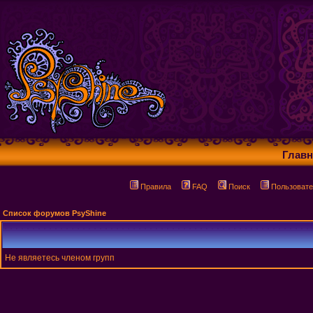
Главн
Правила
FAQ
Поиск
Пользовате
Список форумов PsyShine
Не являетесь членом групп