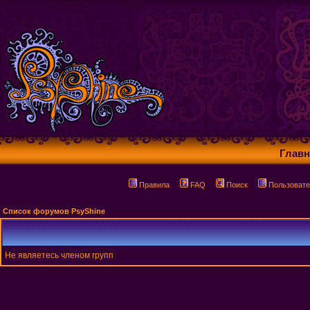
Главн
Правила
FAQ
Поиск
Пользовате
Список форумов PsyShine
Не являетесь членом групп