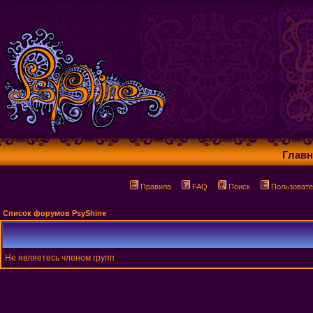
Главн
Правила
FAQ
Поиск
Пользовате
Список форумов PsyShine
Не являетесь членом групп