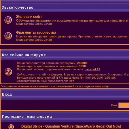
Звукоторчество
Железа и софт
Обсуждение аппаратного и программного инструментария для написания м
Модераторы
Orbal
,
Liinad
Фрагменты творчества
Ссылки на авторские треки, демо, промо. Критика, отзывы, советы, оценки
Модераторы
Orbal
,
Liinad
Кто сейчас на форуме
Наши пользователи оставили сообщений:
288985
Всего зарегистрированных пользователей:
5898
Последний зарегистрированный пользователь:
caxapok25
Сейчас посетителей на форуме:
1
, из них зарегистрированных: 0, скрытых: 0 
Больше всего посетителей (
377
) здесь было Вт Июн 26, 2007 5:53 pm
Зарегистрированные пользователи: Нет
Эти данные основаны на активности пользователей за последние пять минут
Вход
Имя:
Последние темы форума
Digital Stride - Quantum Venture [SpaceWarp Recs] Out Now!