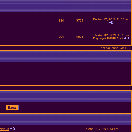
Пн Авг 17, 2020 11:35 am
334
5754
Пт Апр 02, 2021 4:12 pm
704
5896
Парящий F*R*E*A*K*
Часовой пояс: GMT + 2
licious
Вс Авг 02, 2026 9:14 am