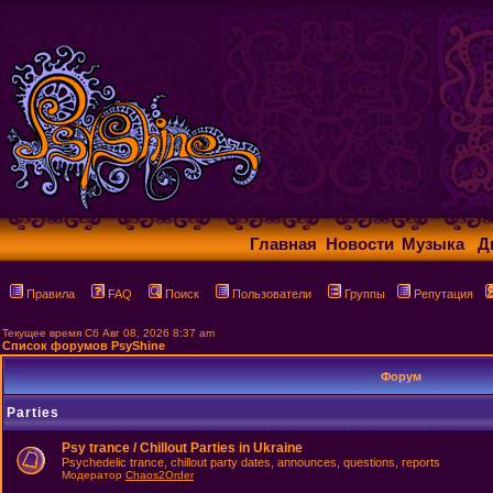
Главная
Новости
Музыка
Д
Правила
FAQ
Поиск
Пользователи
Группы
Репутация
Текущее время Сб Авг 08, 2026 8:37 am
Список форумов PsyShine
Форум
Parties
Psy trance / Chillout Parties in Ukraine
Psychedelic trance, chillout party dates, announces, questions, reports
Модератор
Chaos2Order