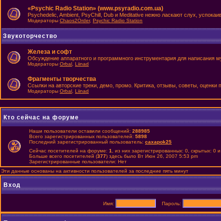
«Psychic Radio Station» (www.psyradio.com.ua)
Psychedelic, Ambient, PsyChill, Dub и Meditative нежно ласкают слух, успок
Модераторы
Chaos2Order
,
Psychic Radio Station
Звукоторчество
Железа и софт
Обсуждение аппаратного и программного инструментария для написания м
Модераторы
Orbal
,
Liinad
Фрагменты творчества
Ссылки на авторские треки, демо, промо. Критика, отзывы, советы, оценки
Модераторы
Orbal
,
Liinad
Кто сейчас на форуме
Наши пользователи оставили сообщений:
288985
Всего зарегистрированных пользователей:
5898
Последний зарегистрированный пользователь:
caxapok25
Сейчас посетителей на форуме:
1
, из них зарегистрированных: 0, скрытых: 0 
Больше всего посетителей (
377
) здесь было Вт Июн 26, 2007 5:53 pm
Зарегистрированные пользователи: Нет
Эти данные основаны на активности пользователей за последние пять минут
Вход
Имя:
Пароль: