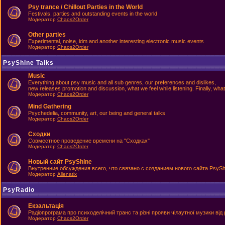
Psy trance / Chillout Parties in the World
Festivals, parties and outstanding events in the world
Модератор
Chaos2Order
Other parties
Experimental, noise, idm and another interesting electronic music events
Модератор
Chaos2Order
PsyShine Talks
Music
Everything about psy music and all sub genres, our preferences and dislikes,
new releases promotion and discussion, what we feel while listening. Finally, what
Модератор
Chaos2Order
Mind Gathering
Psychedelia, community, art, our being and general talks
Модератор
Chaos2Order
Сходки
Совместное проведение времени на "Сходках"
Модератор
Chaos2Order
Новый сайт PsyShine
Внутренние обсуждения всего, что связано с созданием нового сайта PsySh
Модератор
Alienatix
PsyRadio
Екзальтація
Радіопрограма про психоделічний транс та різні прояви чілаутної музики від 
Модератор
Chaos2Order