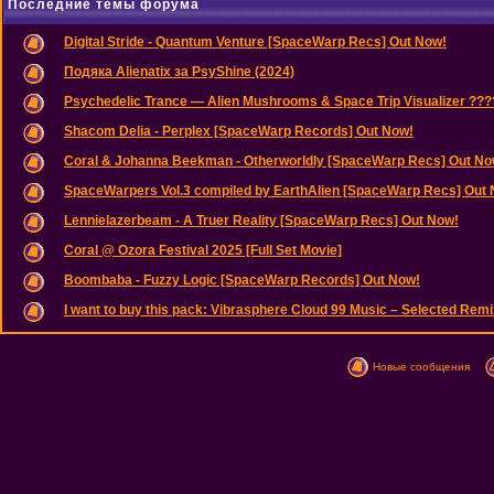
Последние темы форума
Digital Stride - Quantum Venture [SpaceWarp Recs] Out Now!
Подяка Alienatix за PsyShine (2024)
Psychedelic Trance — Alien Mushrooms & Space Trip Visualizer ??
Shacom Delia - Perplex [SpaceWarp Records] Out Now!
Coral & Johanna Beekman - Otherworldly [SpaceWarp Recs] Out No
SpaceWarpers Vol.3 compiled by EarthAlien [SpaceWarp Recs] Out
Lennielazerbeam - A Truer Reality [SpaceWarp Recs] Out Now!
Coral @ Ozora Festival 2025 [Full Set Movie]
Boombaba - Fuzzy Logic [SpaceWarp Records] Out Now!
I want to buy this pack: Vibrasphere Cloud 99 Music – Selected Remix
Новые сообщения