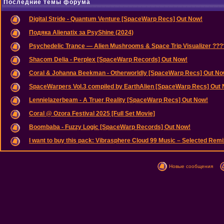
Последние темы форума
Digital Stride - Quantum Venture [SpaceWarp Recs] Out Now!
Подяка Alienatix за PsyShine (2024)
Psychedelic Trance — Alien Mushrooms & Space Trip Visualizer ??
Shacom Delia - Perplex [SpaceWarp Records] Out Now!
Coral & Johanna Beekman - Otherworldly [SpaceWarp Recs] Out No
SpaceWarpers Vol.3 compiled by EarthAlien [SpaceWarp Recs] Out
Lennielazerbeam - A Truer Reality [SpaceWarp Recs] Out Now!
Coral @ Ozora Festival 2025 [Full Set Movie]
Boombaba - Fuzzy Logic [SpaceWarp Records] Out Now!
I want to buy this pack: Vibrasphere Cloud 99 Music – Selected Remix
Новые сообщения