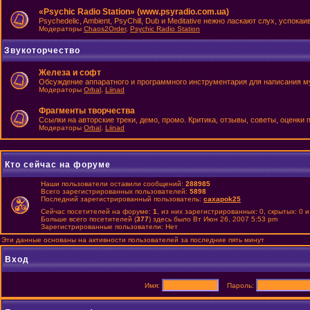
«Psychic Radio Station» (www.psyradio.com.ua)
Psychedelic, Ambient, PsyChill, Dub и Meditative нежно ласкают слух, успок
Модераторы
Chaos2Order
,
Psychic Radio Station
Звукоторчество
Железа и софт
Обсуждение аппаратного и программного инструментария для написания м
Модераторы
Orbal
,
Liinad
Фрагменты творчества
Ссылки на авторские треки, демо, промо. Критика, отзывы, советы, оценки
Модераторы
Orbal
,
Liinad
Кто сейчас на форуме
Наши пользователи оставили сообщений:
288985
Всего зарегистрированных пользователей:
5898
Последний зарегистрированный пользователь:
caxapok25
Сейчас посетителей на форуме:
1
, из них зарегистрированных: 0, скрытых: 0 
Больше всего посетителей (
377
) здесь было Вт Июн 26, 2007 5:53 pm
Зарегистрированные пользователи: Нет
Эти данные основаны на активности пользователей за последние пять минут
Вход
Имя:
Пароль: