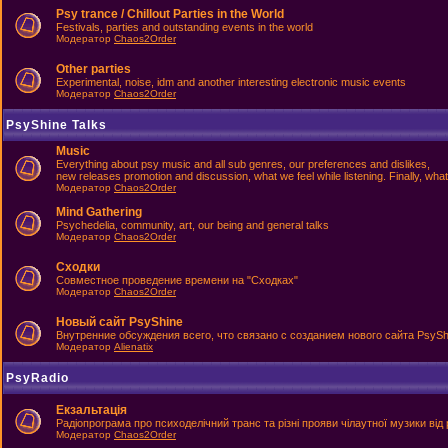
Psy trance / Chillout Parties in the World
Festivals, parties and outstanding events in the world
Модератор
Chaos2Order
Other parties
Experimental, noise, idm and another interesting electronic music events
Модератор
Chaos2Order
PsyShine Talks
Music
Everything about psy music and all sub genres, our preferences and dislikes,
new releases promotion and discussion, what we feel while listening. Finally, what
Модератор
Chaos2Order
Mind Gathering
Psychedelia, community, art, our being and general talks
Модератор
Chaos2Order
Сходки
Совместное проведение времени на "Сходках"
Модератор
Chaos2Order
Новый сайт PsyShine
Внутренние обсуждения всего, что связано с созданием нового сайта PsySh
Модератор
Alienatix
PsyRadio
Екзальтація
Радіопрограма про психоделічний транс та різні прояви чілаутної музики від 
Модератор
Chaos2Order