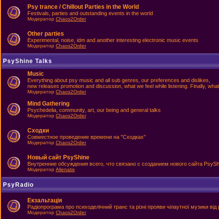
Psy trance / Chillout Parties in the World
Festivals, parties and outstanding events in the world
Модератор
Chaos2Order
Other parties
Experimental, noise, idm and another interesting electronic music events
Модератор
Chaos2Order
PsyShine Talks
Music
Everything about psy music and all sub genres, our preferences and dislikes,
new releases promotion and discussion, what we feel while listening. Finally, what
Модератор
Chaos2Order
Mind Gathering
Psychedelia, community, art, our being and general talks
Модератор
Chaos2Order
Сходки
Совместное проведение времени на "Сходках"
Модератор
Chaos2Order
Новый сайт PsyShine
Внутренние обсуждения всего, что связано с созданием нового сайта PsySh
Модератор
Alienatix
PsyRadio
Екзальтація
Радіопрограма про психоделічний транс та різні прояви чілаутної музики від 
Модератор
Chaos2Order