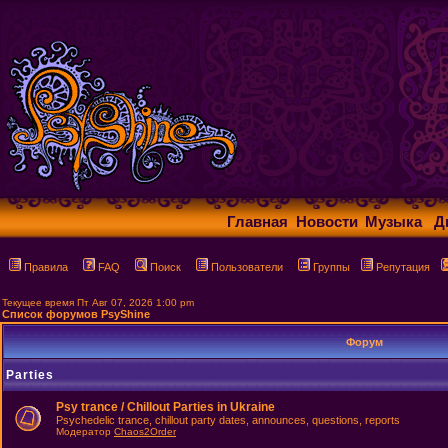
Главная
Новости
Музыка
Д
Правила
FAQ
Поиск
Пользователи
Группы
Репутация
Текущее время Пт Авг 07, 2026 1:00 pm
Список форумов PsyShine
Форум
Parties
Psy trance / Chillout Parties in Ukraine
Psychedelic trance, chillout party dates, announces, questions, reports
Модератор
Chaos2Order