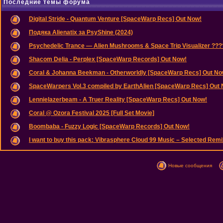
Последние темы форума
Digital Stride - Quantum Venture [SpaceWarp Recs] Out Now!
Подяка Alienatix за PsyShine (2024)
Psychedelic Trance — Alien Mushrooms & Space Trip Visualizer ??
Shacom Delia - Perplex [SpaceWarp Records] Out Now!
Coral & Johanna Beekman - Otherworldly [SpaceWarp Recs] Out No
SpaceWarpers Vol.3 compiled by EarthAlien [SpaceWarp Recs] Out
Lennielazerbeam - A Truer Reality [SpaceWarp Recs] Out Now!
Coral @ Ozora Festival 2025 [Full Set Movie]
Boombaba - Fuzzy Logic [SpaceWarp Records] Out Now!
I want to buy this pack: Vibrasphere Cloud 99 Music – Selected Remix
Новые сообщения