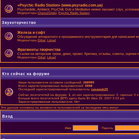
«Psychic Radio Station» (www.psyradio.com.ua)
Psychedelic, Ambient, PsyChill, Dub и Meditative нежно ласкают слух, успок
Модераторы
Chaos2Order
,
Psychic Radio Station
Звукоторчество
Железа и софт
Обсуждение аппаратного и программного инструментария для написания м
Модераторы
Orbal
,
Liinad
Фрагменты творчества
Ссылки на авторские треки, демо, промо. Критика, отзывы, советы, оценки
Модераторы
Orbal
,
Liinad
Кто сейчас на форуме
Наши пользователи оставили сообщений:
288985
Всего зарегистрированных пользователей:
5898
Последний зарегистрированный пользователь:
caxapok25
Сейчас посетителей на форуме:
1
, из них зарегистрированных: 0, скрытых: 0 
Больше всего посетителей (
377
) здесь было Вт Июн 26, 2007 5:53 pm
Зарегистрированные пользователи: Нет
Эти данные основаны на активности пользователей за последние пять минут
Вход
Имя:
Пароль: