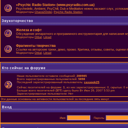
«Psychic Radio Station» (www.psyradio.com.ua)
Psychedelic, Ambient, PsyChill, Dub и Meditative нежно ласкают слух, успок
Модераторы
Chaos2Order
,
Psychic Radio Station
Звукоторчество
Железа и софт
Обсуждение аппаратного и программного инструментария для написания м
Модераторы
Orbal
,
Liinad
Фрагменты творчества
Ссылки на авторские треки, демо, промо. Критика, отзывы, советы, оценки
Модераторы
Orbal
,
Liinad
Кто сейчас на форуме
Наши пользователи оставили сообщений:
288985
Всего зарегистрированных пользователей:
5898
Последний зарегистрированный пользователь:
caxapok25
Сейчас посетителей на форуме:
1
, из них зарегистрированных: 0, скрытых: 0 
Больше всего посетителей (
377
) здесь было Вт Июн 26, 2007 5:53 pm
Зарегистрированные пользователи: Нет
Эти данные основаны на активности пользователей за последние пять минут
Вход
Имя:
Пароль: