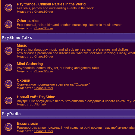
Psy trance / Chillout Parties in the World
Festivals, parties and outstanding events in the world
Модератор
Chaos2Order
Other parties
Experimental, noise, idm and another interesting electronic music events
Модератор
Chaos2Order
PsyShine Talks
Music
Everything about psy music and all sub genres, our preferences and dislikes,
new releases promotion and discussion, what we feel while listening. Finally, what
Модератор
Chaos2Order
Mind Gathering
Psychedelia, community, art, our being and general talks
Модератор
Chaos2Order
Сходки
Совместное проведение времени на "Сходках"
Модератор
Chaos2Order
Новый сайт PsyShine
Внутренние обсуждения всего, что связано с созданием нового сайта PsySh
Модератор
Alienatix
PsyRadio
Екзальтація
Радіопрограма про психоделічний транс та різні прояви чілаутної музики від 
Модератор
Chaos2Order