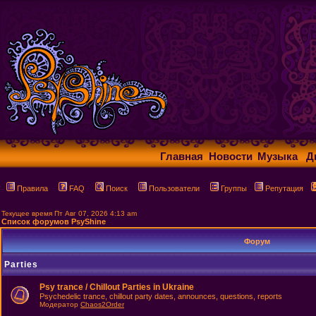
Главная
Новости
Музыка
Д
Правила
FAQ
Поиск
Пользователи
Группы
Репутация
Текущее время Пт Авг 07, 2026 4:13 am
Список форумов PsyShine
Форум
Parties
Psy trance / Chillout Parties in Ukraine
Psychedelic trance, chillout party dates, announces, questions, reports
Модератор
Chaos2Order