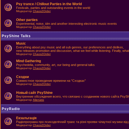
Psy trance / Chillout Parties in the World
Festivals, parties and outstanding events in the world
Модератор
Chaos2Order
Other parties
Experimental, noise, idm and another interesting electronic music events
Модератор
Chaos2Order
PsyShine Talks
Music
Everything about psy music and all sub genres, our preferences and dislikes,
new releases promotion and discussion, what we feel while listening. Finally, what
Модератор
Chaos2Order
Mind Gathering
Psychedelia, community, art, our being and general talks
Модератор
Chaos2Order
Сходки
Совместное проведение времени на "Сходках"
Модератор
Chaos2Order
Новый сайт PsyShine
Внутренние обсуждения всего, что связано с созданием нового сайта PsySh
Модератор
Alienatix
PsyRadio
Екзальтація
Радіопрограма про психоделічний транс та різні прояви чілаутної музики від 
Модератор
Chaos2Order