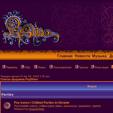
Главная
Новости
Музыка
Д
Правила
FAQ
Поиск
Пользователи
Группы
Репутация
Текущее время Сб Авг 08, 2026 2:35 pm
Список форумов PsyShine
Форум
Parties
Psy trance / Chillout Parties in Ukraine
Psychedelic trance, chillout party dates, announces, questions, reports
Модератор
Chaos2Order