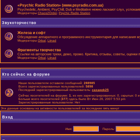
«Psychic Radio Station» (www.psyradio.com.ua)
Psychedelic, Ambient, PsyChill, Dub и Meditative нежно ласкают слух, успок
Модераторы
Chaos2Order
,
Psychic Radio Station
Звукоторчество
Железа и софт
Обсуждение аппаратного и программного инструментария для написания м
Модераторы
Orbal
,
Liinad
Фрагменты творчества
Ссылки на авторские треки, демо, промо. Критика, отзывы, советы, оценки
Модераторы
Orbal
,
Liinad
Кто сейчас на форуме
Наши пользователи оставили сообщений:
288985
Всего зарегистрированных пользователей:
5898
Последний зарегистрированный пользователь:
caxapok25
Сейчас посетителей на форуме:
1
, из них зарегистрированных: 0, скрытых: 0 
Больше всего посетителей (
377
) здесь было Вт Июн 26, 2007 5:53 pm
Зарегистрированные пользователи: Нет
Эти данные основаны на активности пользователей за последние пять минут
Вход
Имя:
Пароль: