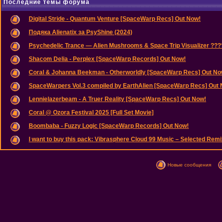
Последние темы форума
Digital Stride - Quantum Venture [SpaceWarp Recs] Out Now!
Подяка Alienatix за PsyShine (2024)
Psychedelic Trance — Alien Mushrooms & Space Trip Visualizer ??
Shacom Delia - Perplex [SpaceWarp Records] Out Now!
Coral & Johanna Beekman - Otherworldly [SpaceWarp Recs] Out No
SpaceWarpers Vol.3 compiled by EarthAlien [SpaceWarp Recs] Out
Lennielazerbeam - A Truer Reality [SpaceWarp Recs] Out Now!
Coral @ Ozora Festival 2025 [Full Set Movie]
Boombaba - Fuzzy Logic [SpaceWarp Records] Out Now!
I want to buy this pack: Vibrasphere Cloud 99 Music – Selected Remix
Новые сообщения