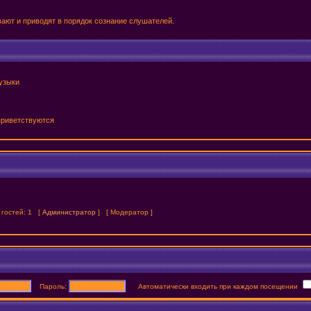
аивают и приводят в порядок сознание слушателей.
узыки
 приветствуются
и гостей: 1 [
Администратор
] [
Модератор
]
Пароль:
Автоматически входить при каждом посещении