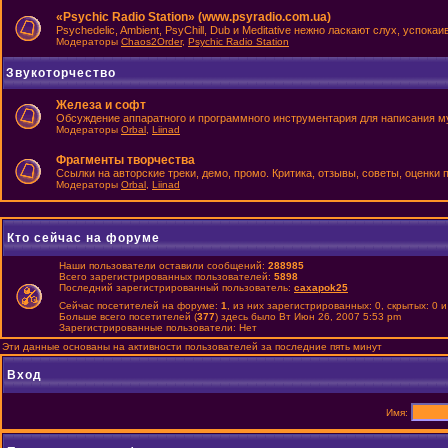
«Psychic Radio Station» (www.psyradio.com.ua)
Psychedelic, Ambient, PsyChill, Dub и Meditative нежно ласкают слух, успок
Модераторы
Chaos2Order
,
Psychic Radio Station
Звукоторчество
Железа и софт
Обсуждение аппаратного и программного инструментария для написания м
Модераторы
Orbal
,
Liinad
Фрагменты творчества
Ссылки на авторские треки, демо, промо. Критика, отзывы, советы, оценки
Модераторы
Orbal
,
Liinad
Кто сейчас на форуме
Наши пользователи оставили сообщений:
288985
Всего зарегистрированных пользователей:
5898
Последний зарегистрированный пользователь:
caxapok25
Сейчас посетителей на форуме:
1
, из них зарегистрированных: 0, скрытых: 0 
Больше всего посетителей (
377
) здесь было Вт Июн 26, 2007 5:53 pm
Зарегистрированные пользователи: Нет
Эти данные основаны на активности пользователей за последние пять минут
Вход
Имя: