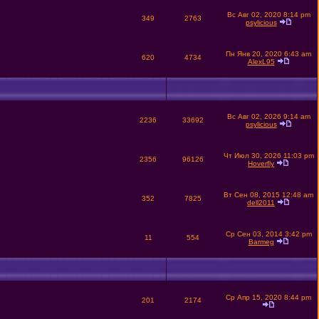
Вс Авг 02, 2020 8:14 pm
349
2763
psylicious
Пн Янв 20, 2020 6:43 am
620
4734
AlexL95
Вс Авг 02, 2026 9:14 am
2236
33692
psylicious
Чт Июл 30, 2026 11:03 pm
2356
96126
Hoverfly
Вт Сен 08, 2015 12:48 am
352
7825
dell2011
Ср Сен 03, 2014 3:42 pm
11
554
Barmeg
Ср Апр 15, 2020 8:44 pm
201
2174