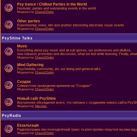
Psy trance / Chillout Parties in the World
Festivals, parties and outstanding events in the world
Модератор
Chaos2Order
Other parties
Experimental, noise, idm and another interesting electronic music events
Модератор
Chaos2Order
PsyShine Talks
Music
Everything about psy music and all sub genres, our preferences and dislikes,
new releases promotion and discussion, what we feel while listening. Finally, what
Модератор
Chaos2Order
Mind Gathering
Psychedelia, community, art, our being and general talks
Модератор
Chaos2Order
Сходки
Совместное проведение времени на "Сходках"
Модератор
Chaos2Order
Новый сайт PsyShine
Внутренние обсуждения всего, что связано с созданием нового сайта PsySh
Модератор
Alienatix
PsyRadio
Екзальтація
Радіопрограма про психоделічний транс та різні прояви чілаутної музики від 
Модератор
Chaos2Order