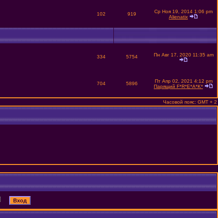
Ср Ноя 19, 2014 1:06 pm
102
919
Alienatix
Пн Авг 17, 2020 11:35 am
334
5754
Пт Апр 02, 2021 4:12 pm
704
5896
Парящий F*R*E*A*K*
Часовой пояс: GMT + 2