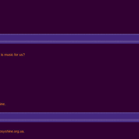
 is music for us?
ine.
psyshine.org.ua.