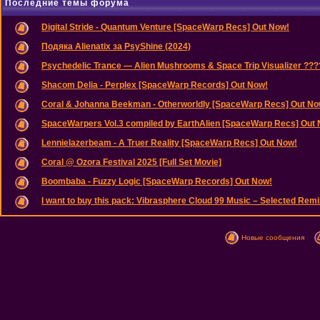
Последние темы форума
Digital Stride - Quantum Venture [SpaceWarp Recs] Out Now!
Подяка Alienatix за PsyShine (2024)
Psychedelic Trance — Alien Mushrooms & Space Trip Visualizer ??
Shacom Delia - Perplex [SpaceWarp Records] Out Now!
Coral & Johanna Beekman - Otherworldly [SpaceWarp Recs] Out No
SpaceWarpers Vol.3 compiled by EarthAlien [SpaceWarp Recs] Out
Lennielazerbeam - A Truer Reality [SpaceWarp Recs] Out Now!
Coral @ Ozora Festival 2025 [Full Set Movie]
Boombaba - Fuzzy Logic [SpaceWarp Records] Out Now!
I want to buy this pack: Vibrasphere Cloud 99 Music – Selected Remix
Новые сообщения