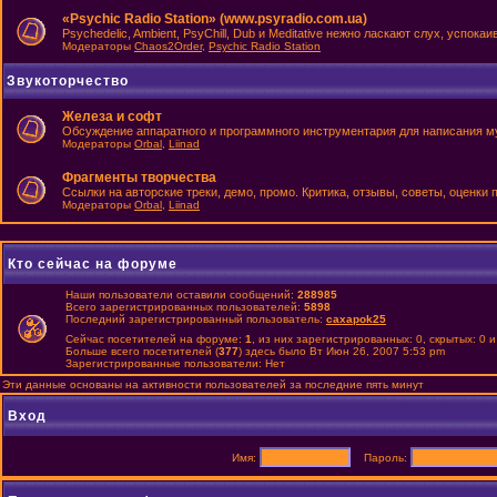
«Psychic Radio Station» (www.psyradio.com.ua)
Psychedelic, Ambient, PsyChill, Dub и Meditative нежно ласкают слух, успок
Модераторы
Chaos2Order
,
Psychic Radio Station
Звукоторчество
Железа и софт
Обсуждение аппаратного и программного инструментария для написания м
Модераторы
Orbal
,
Liinad
Фрагменты творчества
Ссылки на авторские треки, демо, промо. Критика, отзывы, советы, оценки
Модераторы
Orbal
,
Liinad
Кто сейчас на форуме
Наши пользователи оставили сообщений:
288985
Всего зарегистрированных пользователей:
5898
Последний зарегистрированный пользователь:
caxapok25
Сейчас посетителей на форуме:
1
, из них зарегистрированных: 0, скрытых: 0 
Больше всего посетителей (
377
) здесь было Вт Июн 26, 2007 5:53 pm
Зарегистрированные пользователи: Нет
Эти данные основаны на активности пользователей за последние пять минут
Вход
Имя:
Пароль: