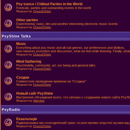
Psy trance / Chillout Parties in the World
Festivals, parties and outstanding events in the world
Модератор
Chaos2Order
Other parties
Experimental, noise, idm and another interesting electronic music events
Модератор
Chaos2Order
PsyShine Talks
Music
Everything about psy music and all sub genres, our preferences and dislikes,
new releases promotion and discussion, what we feel while listening. Finally, what
Модератор
Chaos2Order
Mind Gathering
Psychedelia, community, art, our being and general talks
Модератор
Chaos2Order
Сходки
Совместное проведение времени на "Сходках"
Модератор
Chaos2Order
Новый сайт PsyShine
Внутренние обсуждения всего, что связано с созданием нового сайта PsySh
Модератор
Alienatix
PsyRadio
Екзальтація
Радіопрограма про психоделічний транс та різні прояви чілаутної музики від 
Модератор
Chaos2Order