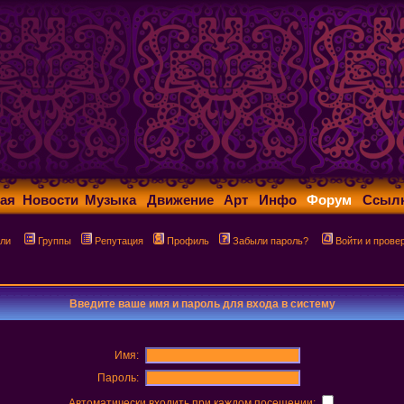
ая
Новости
Музыка
Движение
Арт
Инфо
Форум
Ссыл
ли
Группы
Репутация
Профиль
Забыли пароль?
Войти и прове
Введите ваше имя и пароль для входа в систему
Имя:
Пароль:
Автоматически входить при каждом посещении: