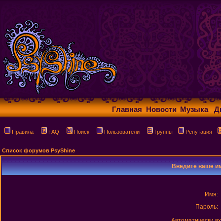
Главная
Новости
Музыка
Д
Правила
FAQ
Поиск
Пользователи
Группы
Репутация
Список форумов PsyShine
Введите ваше им
Имя:
Пароль:
Автоматически в