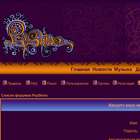
Главная
Новости
Музыка
Д
Правила
FAQ
Поиск
Пользователи
Группы
Репутация
Список форумов PsyShine
Введите ваше им
Имя:
Пароль:
Автоматически в