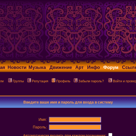
ая
Новости
Музыка
Движение
Арт
Инфо
Форум
Ссыл
ли
Группы
Репутация
Профиль
Забыли пароль?
Войти и прове
Введите ваше имя и пароль для входа в систему
Имя:
Пароль:
Автоматически входить при каждом посещении: