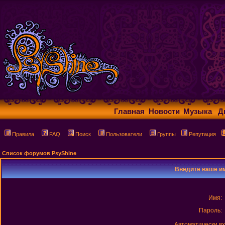
Главная
Новости
Музыка
Д
Правила
FAQ
Поиск
Пользователи
Группы
Репутация
Список форумов PsyShine
Введите ваше им
Имя:
Пароль:
Автоматически в