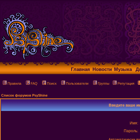
Главная
Новости
Музыка
Д
Правила
FAQ
Поиск
Пользователи
Группы
Репутация
Список форумов PsyShine
Введите ваше им
Имя:
Пароль:
Автоматически в