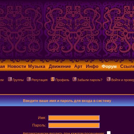
ая
Новости
Музыка
Движение
Арт
Инфо
Форум
Ссыл
ли
Группы
Репутация
Профиль
Забыли пароль?
Войти и прове
Введите ваше имя и пароль для входа в систему
Имя:
Пароль:
Автоматически входить при каждом посещении: