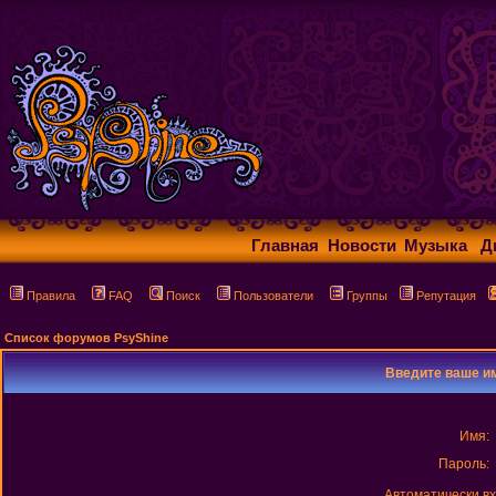
Главная
Новости
Музыка
Д
Правила
FAQ
Поиск
Пользователи
Группы
Репутация
Список форумов PsyShine
Введите ваше им
Имя:
Пароль:
Автоматически в