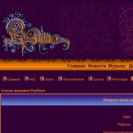
Главная
Новости
Музыка
Д
Правила
FAQ
Поиск
Пользователи
Группы
Репутация
Список форумов PsyShine
Введите ваше им
Имя:
Пароль:
Автоматически в