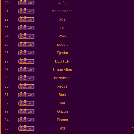
20
ap4u
21
Mephistophel
22
ada
23
polis
24
Voxx
25
pubert
26
Ejector
27
DEXTER
28
Urban Alien
29
beznikcka
30
xeops
31
Sork
32
hol
33
Grizun
34
Flamm
35
axl
п