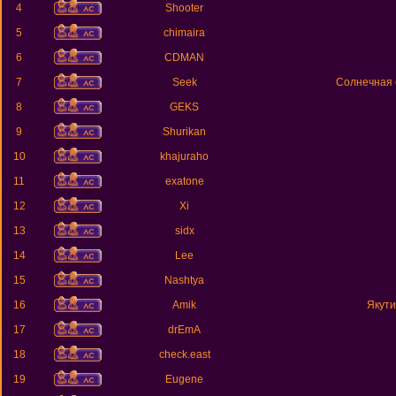
4
Shooter
5
chimaira
6
CDMAN
7
Seek
Солнечная 
8
GEKS
9
Shurikan
10
khajuraho
11
exatone
12
Xi
13
sidx
14
Lee
15
Nashtya
16
Amik
Якути
17
drEmA
18
check.east
19
Eugene