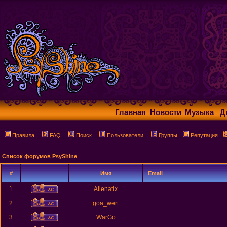
Главная
Новости
Музыка
Д
Правила
FAQ
Поиск
Пользователи
Группы
Репутация
Список форумов PsyShine
#
Имя
Email
1
Alienatix
2
goa_wert
3
WarGo