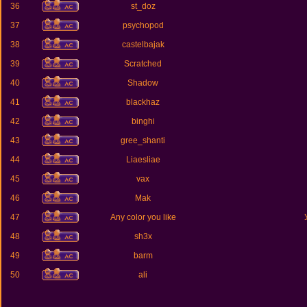
36
st_doz
37
psychopod
38
castelbajak
39
Scratched
40
Shadow
41
blackhaz
42
binghi
43
gree_shanti
44
Liaesliae
45
vax
46
Mak
47
Any color you like
48
sh3x
49
barm
50
ali