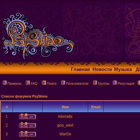
Главная
Новости
Музыка
Д
Правила
FAQ
Поиск
Пользователи
Группы
Репутация
Список форумов PsyShine
#
Имя
Email
1
Alienatix
2
goa_wert
3
WarGo