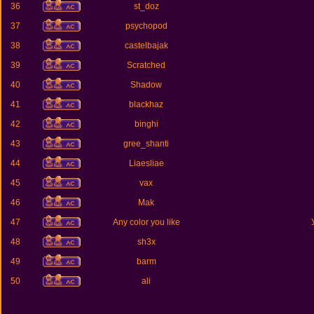
36
st_doz
37
psychopod
38
castelbajak
39
Scratched
40
Shadow
41
blackhaz
42
binghi
43
gree_shanti
44
Liaesliae
45
vax
46
Mak
47
Any color you like
48
sh3x
49
barm
50
ali