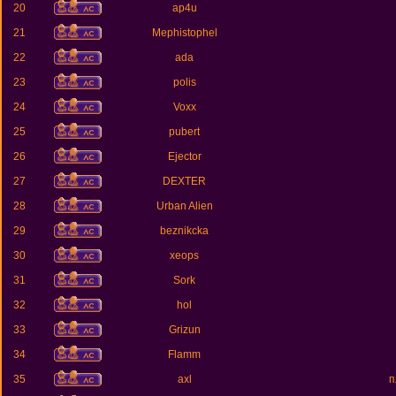
20
ap4u
21
Mephistophel
22
ada
23
polis
24
Voxx
25
pubert
26
Ejector
27
DEXTER
28
Urban Alien
29
beznikcka
30
xeops
31
Sork
32
hol
33
Grizun
34
Flamm
35
axl
п