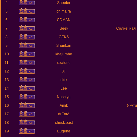
4
Shooter
5
chimaira
6
CDMAN
7
Seek
Солнечная 
8
GEKS
9
Shurikan
10
khajuraho
11
exatone
12
Xi
13
sidx
14
Lee
15
Nashtya
16
Amik
Якути
17
drEmA
18
check.east
19
Eugene