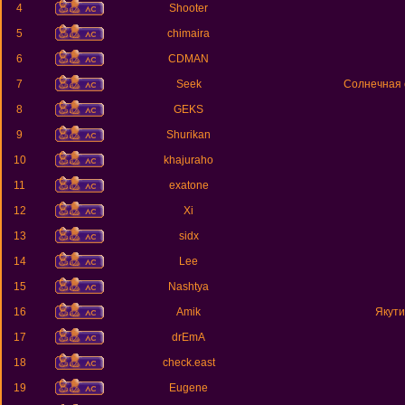
4
Shooter
5
chimaira
6
CDMAN
7
Seek
Солнечная 
8
GEKS
9
Shurikan
10
khajuraho
11
exatone
12
Xi
13
sidx
14
Lee
15
Nashtya
16
Amik
Якути
17
drEmA
18
check.east
19
Eugene