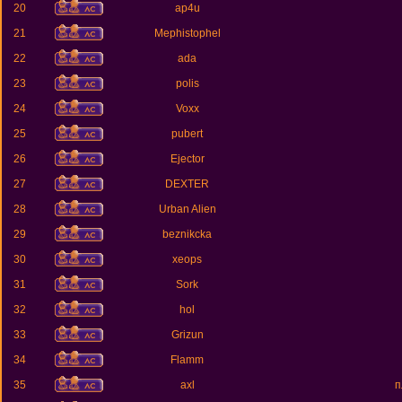
20
ap4u
21
Mephistophel
22
ada
23
polis
24
Voxx
25
pubert
26
Ejector
27
DEXTER
28
Urban Alien
29
beznikcka
30
xeops
31
Sork
32
hol
33
Grizun
34
Flamm
35
axl
п