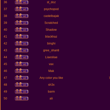
36
st_doz
37
psychopod
38
castelbajak
39
Scratched
40
Shadow
41
blackhaz
42
binghi
43
gree_shanti
44
Liaesliae
45
vax
46
Mak
47
Any color you like
48
sh3x
49
barm
50
ali