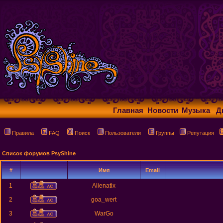
Главная
Новости
Музыка
Д
Правила
FAQ
Поиск
Пользователи
Группы
Репутация
Список форумов PsyShine
#
Имя
Email
1
Alienatix
2
goa_wert
3
WarGo