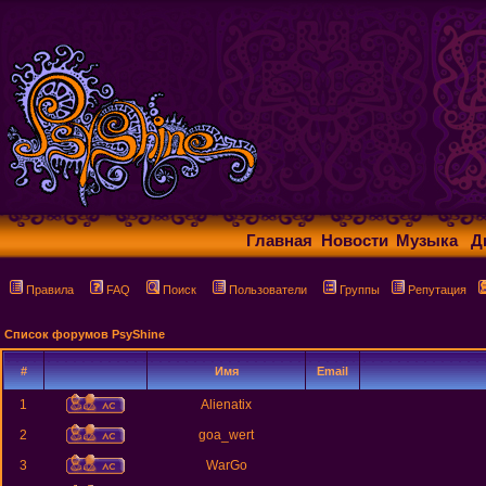
Главная
Новости
Музыка
Д
Правила
FAQ
Поиск
Пользователи
Группы
Репутация
Список форумов PsyShine
#
Имя
Email
1
Alienatix
2
goa_wert
3
WarGo