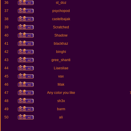
36
st_doz
37
psychopod
38
castelbajak
39
Scratched
40
Shadow
41
blackhaz
42
binghi
43
gree_shanti
44
Liaesliae
45
vax
46
Mak
47
Any color you like
48
sh3x
49
barm
50
ali