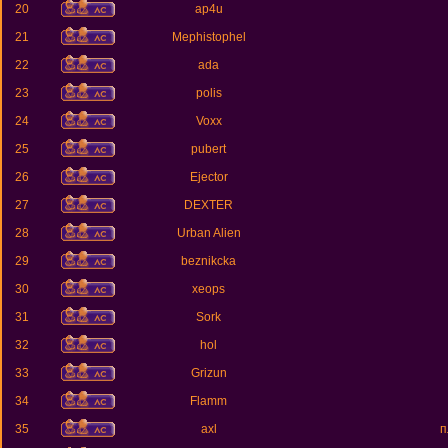
20
ap4u
21
Mephistophel
22
ada
23
polis
24
Voxx
25
pubert
26
Ejector
27
DEXTER
28
Urban Alien
29
beznikcka
30
xeops
31
Sork
32
hol
33
Grizun
34
Flamm
35
axl
п