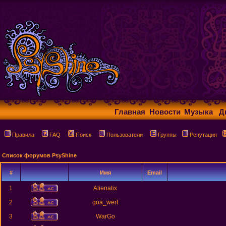
Главная
Новости
Музыка
Д
Правила
FAQ
Поиск
Пользователи
Группы
Репутация
Список форумов PsyShine
#
Имя
Email
1
Alienatix
2
goa_wert
3
WarGo