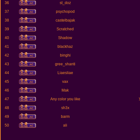
36
st_doz
37
psychopod
38
castelbajak
39
Scratched
40
Shadow
41
blackhaz
42
binghi
43
gree_shanti
44
Liaesliae
45
vax
46
Mak
47
Any color you like
48
sh3x
49
barm
50
ali