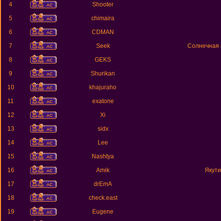
4
Shooter
5
chimaira
6
CDMAN
7
Seek
Солнечная 
8
GEKS
9
Shurikan
10
khajuraho
11
exatone
12
Xi
13
sidx
14
Lee
15
Nashtya
16
Amik
Якути
17
drEmA
18
check.east
19
Eugene