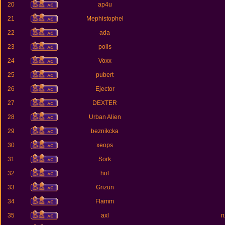
20
ap4u
21
Mephistophel
22
ada
23
polis
24
Voxx
25
pubert
26
Ejector
27
DEXTER
28
Urban Alien
29
beznikcka
30
xeops
31
Sork
32
hol
33
Grizun
34
Flamm
35
axl
п