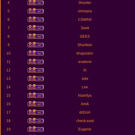
4
Shooter
5
chimaira
6
CDMAN
7
Seek
8
GEKS
9
Shurikan
10
khajuraho
11
exatone
12
Xi
13
sidx
14
Lee
15
Nashtya
16
Amik
17
drEmA
18
check.east
19
Eugene