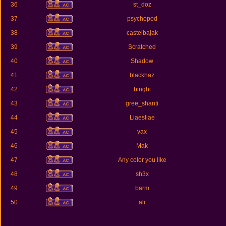
36
st_doz
37
psychopod
38
castelbajak
39
Scratched
40
Shadow
41
blackhaz
42
binghi
43
gree_shanti
44
Liaesliae
45
vax
46
Mak
47
Any color you like
48
sh3x
49
barm
50
ali