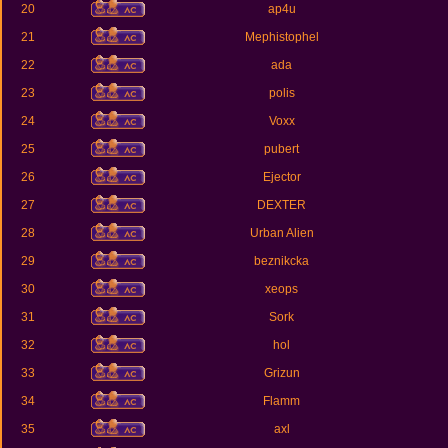
20
ap4u
21
Mephistophel
22
ada
23
polis
24
Voxx
25
pubert
26
Ejector
27
DEXTER
28
Urban Alien
29
beznikcka
30
xeops
31
Sork
32
hol
33
Grizun
34
Flamm
35
axl