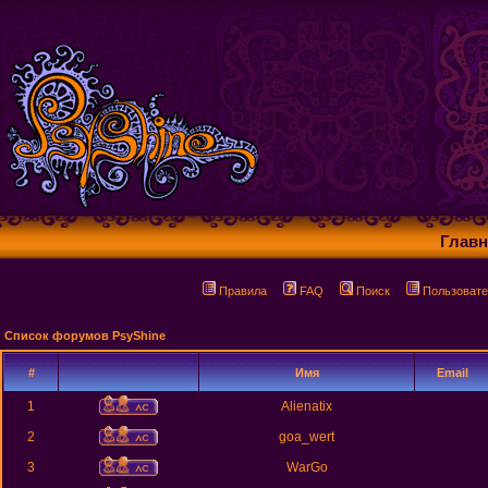
Главн
Правила
FAQ
Поиск
Пользовате
Список форумов PsyShine
#
Имя
Email
1
Alienatix
2
goa_wert
3
WarGo