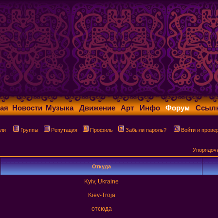
ая
Новости
Музыка
Движение
Арт
Инфо
Форум
Ссыл
ли
Группы
Репутация
Профиль
Забыли пароль?
Войти и прове
Упорядоч
Откуда
Kyiv, Ukraine
Kiev-Troja
отсюда