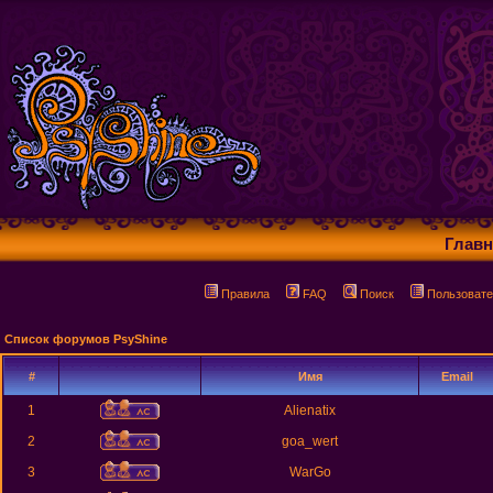
Главн
Правила
FAQ
Поиск
Пользовате
Список форумов PsyShine
#
Имя
Email
1
Alienatix
2
goa_wert
3
WarGo