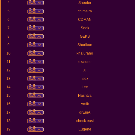
4
Shooter
5
chimaira
6
CDMAN
7
Seek
8
GEKS
9
Shurikan
10
khajuraho
11
exatone
12
Xi
13
sidx
14
Lee
15
Nashtya
16
Amik
17
drEmA
18
check.east
19
Eugene