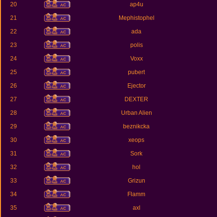
20
ap4u
21
Mephistophel
22
ada
23
polis
24
Voxx
25
pubert
26
Ejector
27
DEXTER
28
Urban Alien
29
beznikcka
30
xeops
31
Sork
32
hol
33
Grizun
34
Flamm
35
axl