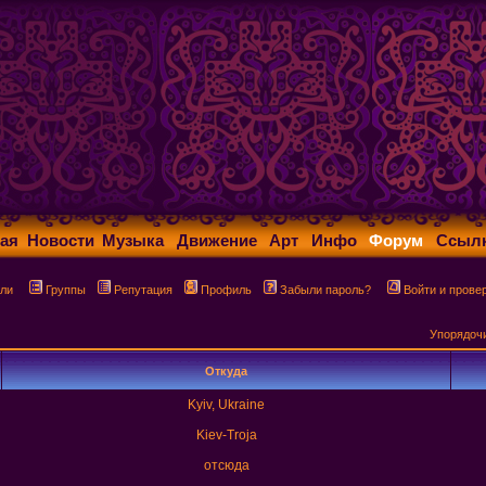
ая
Новости
Музыка
Движение
Арт
Инфо
Форум
Ссыл
ли
Группы
Репутация
Профиль
Забыли пароль?
Войти и прове
Упорядоч
Откуда
Kyiv, Ukraine
Kiev-Troja
отсюда