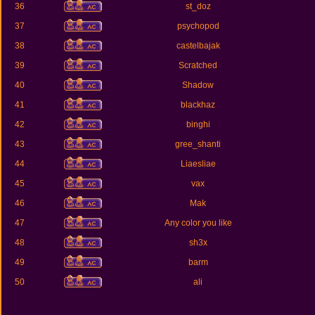
36
st_doz
37
psychopod
38
castelbajak
39
Scratched
40
Shadow
41
blackhaz
42
binghi
43
gree_shanti
44
Liaesliae
45
vax
46
Mak
47
Any color you like
48
sh3x
49
barm
50
ali