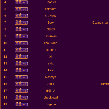
4
Shooter
5
chimaira
6
CDMAN
7
Seek
Солнечная 
8
GEKS
9
Shurikan
10
khajuraho
11
exatone
12
Xi
13
sidx
14
Lee
15
Nashtya
16
Amik
Якути
17
drEmA
18
check.east
19
Eugene