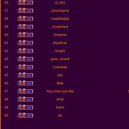
36
st_doz
37
psychopod
38
castelbajak
39
Scratched
40
Shadow
41
blackhaz
42
binghi
43
gree_shanti
44
Liaesliae
45
vax
46
Mak
47
Any color you like
48
sh3x
49
barm
50
ali