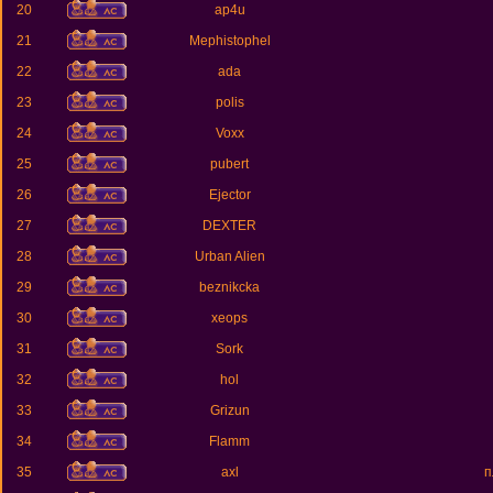
20
ap4u
21
Mephistophel
22
ada
23
polis
24
Voxx
25
pubert
26
Ejector
27
DEXTER
28
Urban Alien
29
beznikcka
30
xeops
31
Sork
32
hol
33
Grizun
34
Flamm
35
axl
п