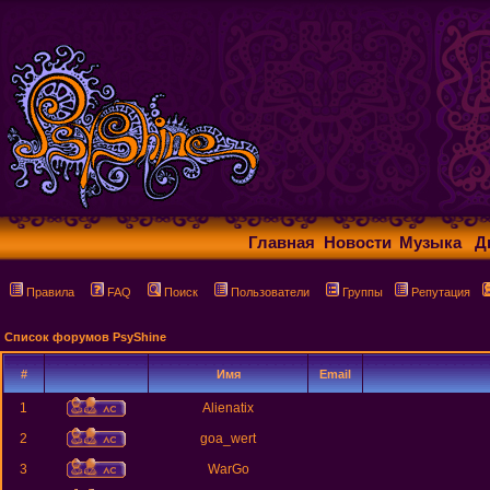
Главная
Новости
Музыка
Д
Правила
FAQ
Поиск
Пользователи
Группы
Репутация
Список форумов PsyShine
#
Имя
Email
1
Alienatix
2
goa_wert
3
WarGo