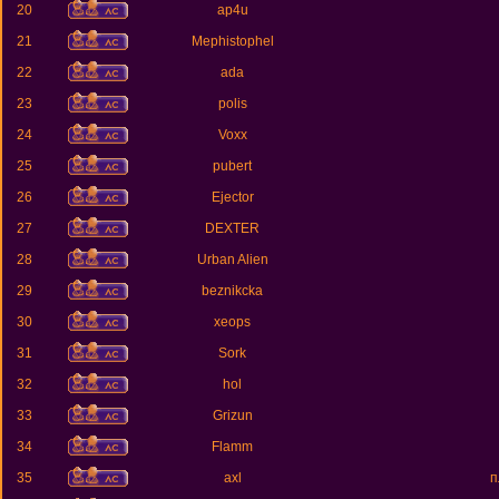
20
ap4u
21
Mephistophel
22
ada
23
polis
24
Voxx
25
pubert
26
Ejector
27
DEXTER
28
Urban Alien
29
beznikcka
30
xeops
31
Sork
32
hol
33
Grizun
34
Flamm
35
axl
п