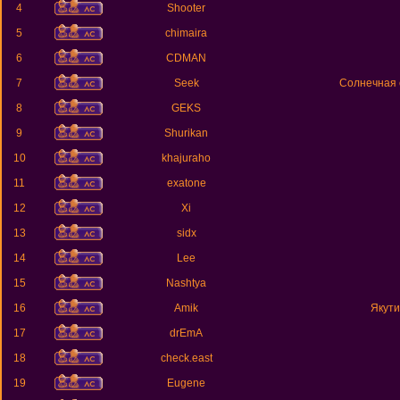
4
Shooter
5
chimaira
6
CDMAN
7
Seek
Солнечная 
8
GEKS
9
Shurikan
10
khajuraho
11
exatone
12
Xi
13
sidx
14
Lee
15
Nashtya
16
Amik
Якути
17
drEmA
18
check.east
19
Eugene