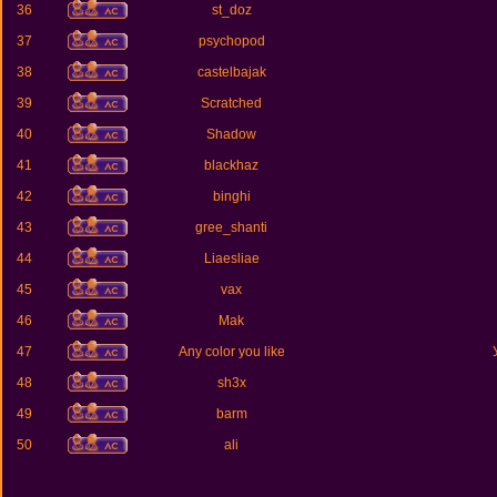
36
st_doz
37
psychopod
38
castelbajak
39
Scratched
40
Shadow
41
blackhaz
42
binghi
43
gree_shanti
44
Liaesliae
45
vax
46
Mak
47
Any color you like
48
sh3x
49
barm
50
ali