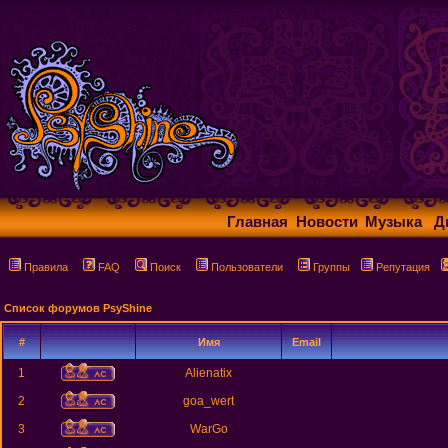
Главная
Новости
Музыка
Д
Правила
FAQ
Поиск
Пользователи
Группы
Репутация
Список форумов PsyShine
#
Имя
Email
1
Alienatix
2
goa_wert
3
WarGo