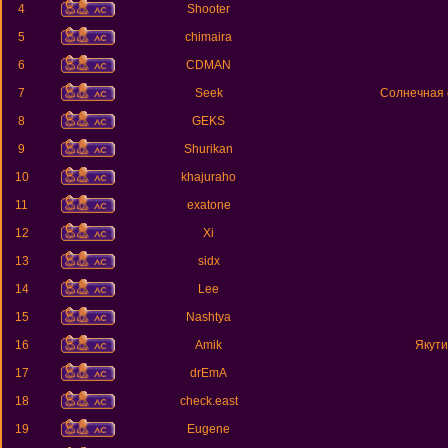
4
Shooter
5
chimaira
6
CDMAN
7
Seek
Солнечная 
8
GEKS
9
Shurikan
10
khajuraho
11
exatone
12
Xi
13
sidx
14
Lee
15
Nashtya
16
Amik
Якути
17
drEmA
18
check.east
19
Eugene