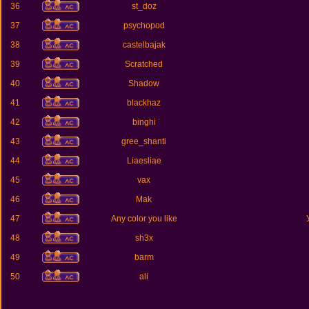
36
st_doz
37
psychopod
38
castelbajak
39
Scratched
40
Shadow
41
blackhaz
42
binghi
43
gree_shanti
44
Liaesliae
45
vax
46
Mak
47
Any color you like
48
sh3x
49
barm
50
ali