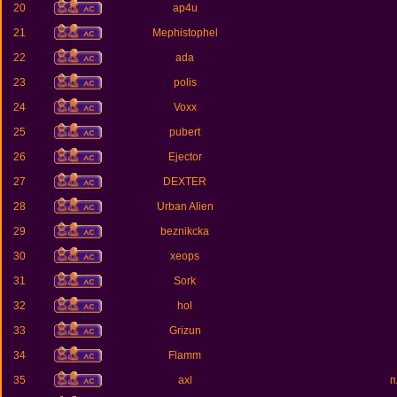
20
ap4u
21
Mephistophel
22
ada
23
polis
24
Voxx
25
pubert
26
Ejector
27
DEXTER
28
Urban Alien
29
beznikcka
30
xeops
31
Sork
32
hol
33
Grizun
34
Flamm
35
axl
п