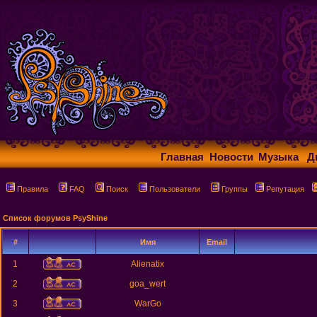
Главная
Новости
Музыка
Д
Правила
FAQ
Поиск
Пользователи
Группы
Репутация
Список форумов PsyShine
#
Имя
Email
1
Alienatix
2
goa_wert
3
WarGo