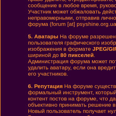
сообщение в любое время, руков
Участник может обжаловать дейс
неправомерными, отправив лично
форума (forum [at] psyshine.org.ua
5. Аватары
На форуме разреше
пользователя графического изоб
изображения в формате
JPEG/GI
шириной до
80 пикселей
.
Администрация форума может пот
удалить аватару, если она вреди
его участников.
6. Репутация
На форуме существу
формальный инструмент, который
контент постов на форуме, что д
объективно принимать решение в
Новый пользователь получает ну