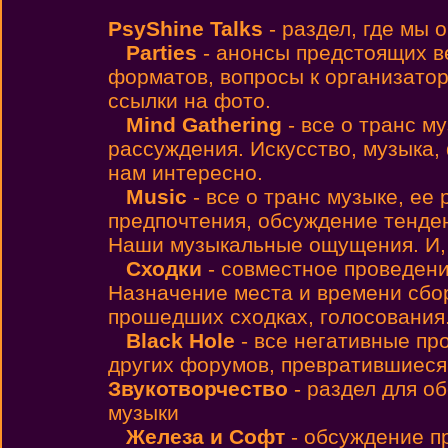
PsyShine Talks
- раздел, где мы
Parties
- анонсы предстоящих 
форматов, вопросы к организато
ссылки на фото.
Mind Gathering
- все о транс м
рассуждения. Искусство, музыка,
нам интересно.
Music
- все о транс музыке, ее
предпочтения, обсуждение тенден
Наши музыкальные ощущения. И, н
Сходки
- совместное проведен
Назначение места и времени сбо
прошедших сходках, голосования
Black Hole
- все негативные пр
других форумов, превратившиеся
Звукотворчество
- раздел для о
музыки
Железа и Софт
- обсуждение п