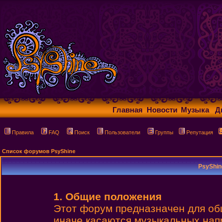
Главная
Новости
Музыка
Д
Правила
FAQ
Поиск
Пользователи
Группы
Репутация
Список форумов PsyShine
PsyShin
1. Общие положения
Этот форум предназначен для об
иначе касаются музыкальных нап