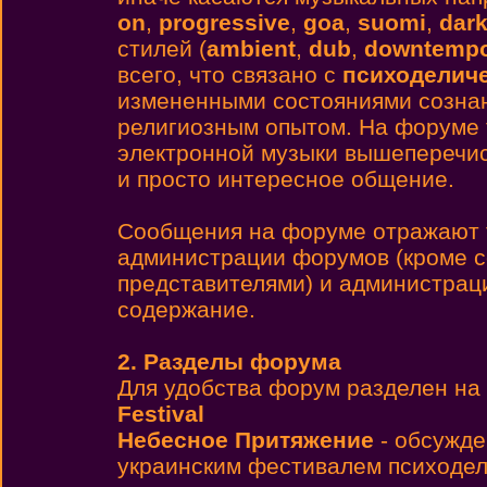
on
,
progressive
,
goa
,
suomi
,
dar
стилей (
ambient
,
dub
,
downtemp
всего, что связано с
психоделиче
измененными состояниями сознан
религиозным опытом. На форуме 
электронной музыки вышеперечис
и просто интересное общение.
Cообщения на форуме отражают т
администрации форумов (кроме 
представителями) и администраци
содержание.
2. Разделы форума
Для удобства форум разделен на 
Festival
Небесное Притяжение
- обсужде
украинским фестивалем психодел