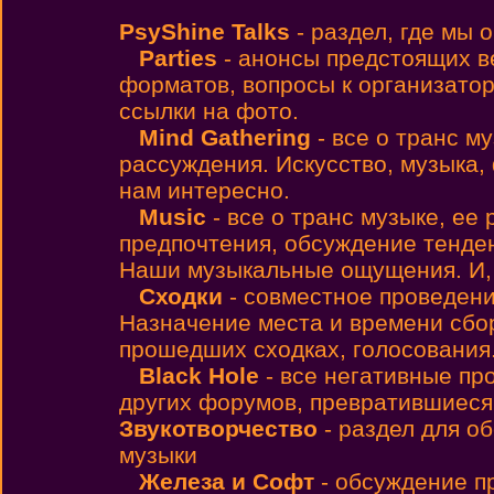
PsyShine Talks
- раздел, где мы
Parties
- анонсы предстоящих 
форматов, вопросы к организато
ссылки на фото.
Mind Gathering
- все о транс м
рассуждения. Искусство, музыка,
нам интересно.
Music
- все о транс музыке, ее
предпочтения, обсуждение тенден
Наши музыкальные ощущения. И, н
Сходки
- совместное проведен
Назначение места и времени сбо
прошедших сходках, голосования
Black Hole
- все негативные пр
других форумов, превратившиеся
Звукотворчество
- раздел для о
музыки
Железа и Софт
- обсуждение п