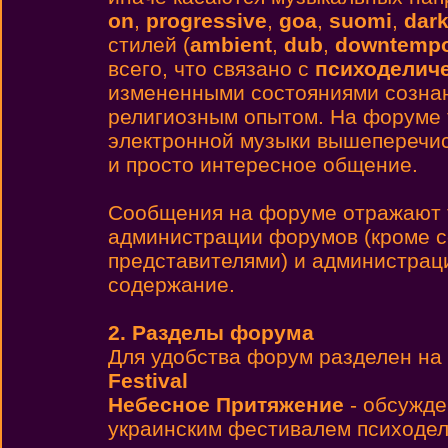
on
,
progressive
,
goa
,
suomi
,
dar
стилей (
ambient
,
dub
,
downtemp
всего, что связано с
психоделиче
измененными состояниями сознан
религиозным опытом. На форуме 
электронной музыки вышеперечис
и просто интересное общение.
Cообщения на форуме отражают т
администрации форумов (кроме 
представителями) и администраци
содержание.
2. Разделы форума
Для удобства форум разделен на 
Festival
Небесное Притяжение
- обсужде
украинским фестивалем психодел