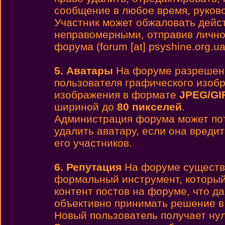
сообщение в любое время, руков
Участник может обжаловать дейс
неправомерными, отправив лично
форума (forum [at] psyshine.org.ua
5. Аватары
На форуме разреше
пользователя графического изоб
изображения в формате
JPEG/GI
шириной до
80 пикселей
.
Администрация форума может пот
удалить аватару, если она вреди
его участников.
6. Репутация
На форуме существу
формальный инструмент, который
контент постов на форуме, что д
объективно принимать решение в
Новый пользователь получает ну