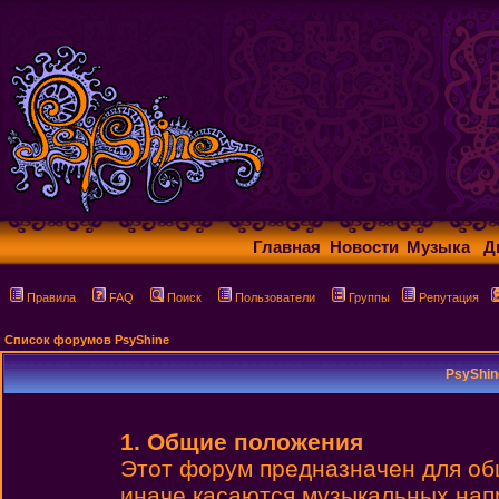
Главная
Новости
Музыка
Д
Правила
FAQ
Поиск
Пользователи
Группы
Репутация
Список форумов PsyShine
PsyShin
1. Общие положения
Этот форум предназначен для об
иначе касаются музыкальных нап