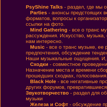
PsyShine Talks
- раздел, где мы
Parties
- анонсы предстоящих 
форматов, вопросы к организато
ссылки на фото.
Mind Gathering
- все о транс м
рассуждения. Искусство, музыка,
нам интересно.
Music
- все о транс музыке, ее
предпочтения, обсуждение тенден
Наши музыкальные ощущения. И, н
Сходки
- совместное проведен
Назначение места и времени сбо
прошедших сходках, голосования
Black Hole
- все негативные пр
других форумов, превратившиеся
Звукотворчество
- раздел для о
музыки
Железа и Софт
- обсуждение п