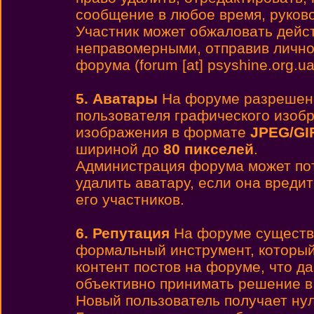
сообщение в любое время, руков
Участник может обжаловать дейс
неправомерными, отправив лично
форума (forum [at] psyshine.org.ua
5. Аватары
На форуме разреше
пользователя графического изоб
изображения в формате
JPEG/GI
шириной до
80 пикселей
.
Администрация форума может пот
удалить аватару, если она вреди
его участников.
6. Репутация
На форуме существу
формальный инструмент, который
контент постов на форуме, что д
объективно принимать решение в
Новый пользователь получает ну