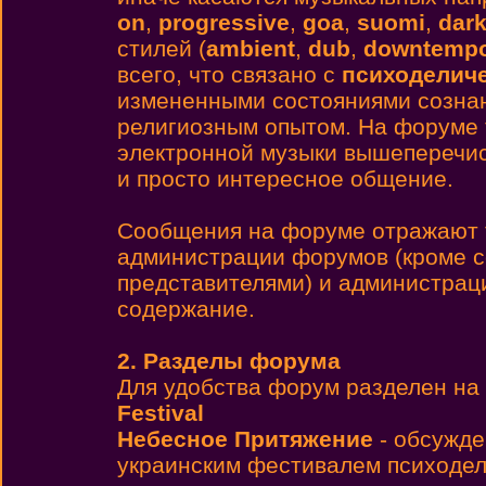
on
,
progressive
,
goa
,
suomi
,
dar
стилей (
ambient
,
dub
,
downtemp
всего, что связано с
психоделиче
измененными состояниями сознан
религиозным опытом. На форуме 
электронной музыки вышеперечис
и просто интересное общение.
Cообщения на форуме отражают т
администрации форумов (кроме 
представителями) и администраци
содержание.
2. Разделы форума
Для удобства форум разделен на 
Festival
Небесное Притяжение
- обсужде
украинским фестивалем психодел