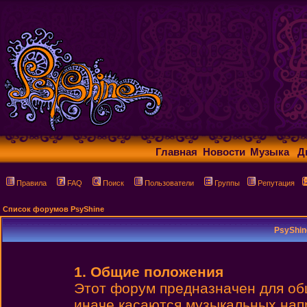
Главная
Новости
Музыка
Д
Правила
FAQ
Поиск
Пользователи
Группы
Репутация
Список форумов PsyShine
PsyShin
1. Общие положения
Этот форум предназначен для об
иначе касаются музыкальных нап