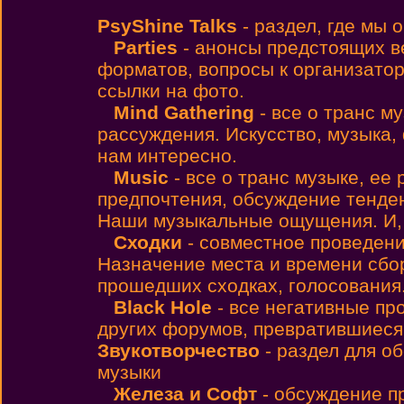
PsyShine Talks
- раздел, где мы
Parties
- анонсы предстоящих 
форматов, вопросы к организато
ссылки на фото.
Mind Gathering
- все о транс м
рассуждения. Искусство, музыка,
нам интересно.
Music
- все о транс музыке, ее
предпочтения, обсуждение тенден
Наши музыкальные ощущения. И, н
Сходки
- совместное проведен
Назначение места и времени сбо
прошедших сходках, голосования
Black Hole
- все негативные пр
других форумов, превратившиеся
Звукотворчество
- раздел для о
музыки
Железа и Софт
- обсуждение п