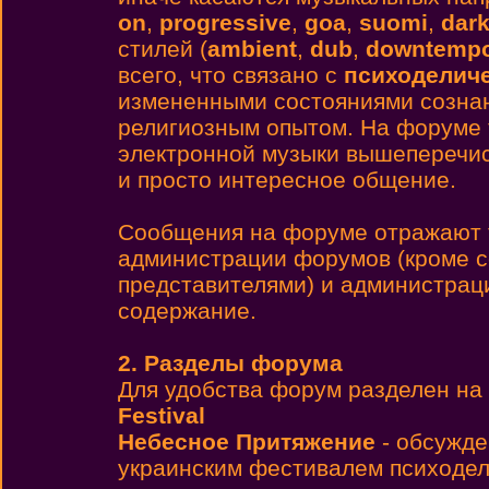
on
,
progressive
,
goa
,
suomi
,
dar
стилей (
ambient
,
dub
,
downtemp
всего, что связано с
психоделиче
измененными состояниями сознан
религиозным опытом. На форуме 
электронной музыки вышеперечис
и просто интересное общение.
Cообщения на форуме отражают т
администрации форумов (кроме 
представителями) и администраци
содержание.
2. Разделы форума
Для удобства форум разделен на 
Festival
Небесное Притяжение
- обсужде
украинским фестивалем психодел