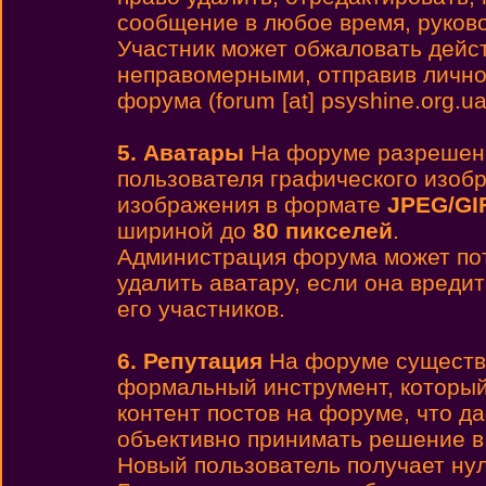
сообщение в любое время, руков
Участник может обжаловать дейс
неправомерными, отправив лично
форума (forum [at] psyshine.org.ua
5. Аватары
На форуме разреше
пользователя графического изоб
изображения в формате
JPEG/GI
шириной до
80 пикселей
.
Администрация форума может пот
удалить аватару, если она вреди
его участников.
6. Репутация
На форуме существу
формальный инструмент, который
контент постов на форуме, что д
объективно принимать решение в
Новый пользователь получает ну