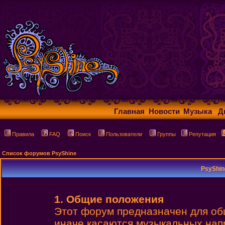
Главная
Новости
Музыка
Д
Правила
FAQ
Поиск
Пользователи
Группы
Репутация
Список форумов PsyShine
PsyShin
1. Общие положения
Этот форум предназначен для об
иначе касаются музыкальных нап