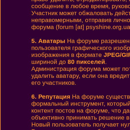
сообщение в любое время, руков
Участник может обжаловать дейс
неправомерными, отправив лично
форума (forum [at] psyshine.org.ua
5. Аватары
На форуме разреше
пользователя графического изоб
изображения в формате
JPEG/GI
шириной до
80 пикселей
.
Администрация форума может пот
удалить аватару, если она вреди
его участников.
6. Репутация
На форуме существу
формальный инструмент, который
контент постов на форуме, что д
объективно принимать решение в
Новый пользователь получает ну