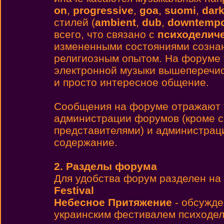
on
,
progressive
,
goa
,
suomi
,
dar
стилей (
ambient
,
dub
,
downtemp
всего, что связано с
психоделиче
измененными состояниями сознан
религиозным опытом. На форуме 
электронной музыки вышеперечис
и просто интересное общение.
Cообщения на форуме отражают т
администрации форумов (кроме 
представителями) и администраци
содержание.
2. Разделы форума
Для удобства форум разделен на 
Festival
Небесное Притяжение
- обсужде
украинским фестивалем психодел