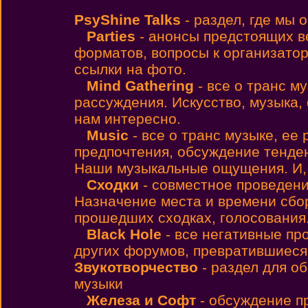
PsyShine Talks
- раздел, где мы
Parties
- анонсы предстоящих 
форматов, вопросы к организато
ссылки на фото.
Mind Gathering
- все о транс м
рассуждения. Искусство, музыка,
нам интересно.
Music
- все о транс музыке, ее
предпочтения, обсуждение тенден
Наши музыкальные ощущения. И, н
Сходки
- совместное проведен
Назначение места и времени сбо
прошедших сходках, голосования
Black Hole
- все негативные пр
других форумов, превратившиеся
Звукотворчество
- раздел для о
музыки
Железа и Софт
- обсуждение п