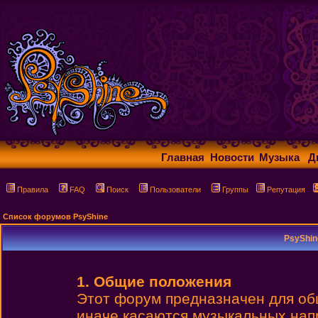
Главная
Новости
Музыка
Д
Правила
FAQ
Поиск
Пользователи
Группы
Репутация
Список форумов PsyShine
PsyShin
1. Общие положения
Этот форум предназначен для об
иначе касаются музыкальных нап