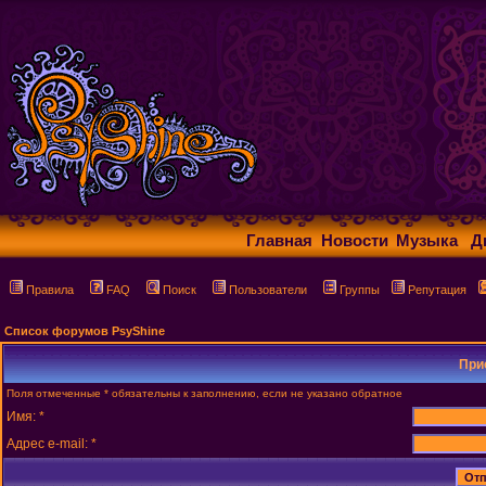
Главная
Новости
Музыка
Д
Правила
FAQ
Поиск
Пользователи
Группы
Репутация
Список форумов PsyShine
При
Поля отмеченные * обязательны к заполнению, если не указано обратное
Имя: *
Адрес e-mail: *