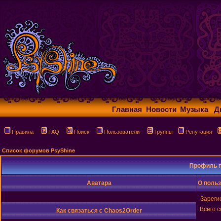
Главная
Новости
Музыка
Д
Правила
FAQ
Поиск
Пользователи
Группы
Репутация
Список форумов PsyShine
Профиль п
Аватара
О поль
Зареги
Всего 
Как связаться с Chaos2Order