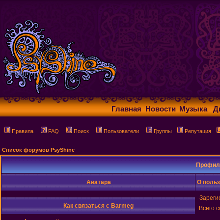
Главная
Новости
Музыка
Д
Правила
FAQ
Поиск
Пользователи
Группы
Репутация
Список форумов PsyShine
Профил
Аватара
О поль
Зареги
Как связаться с Barmeg
Всего 