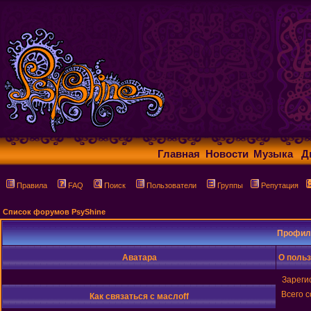
Главная
Новости
Музыка
Д
Правила
FAQ
Поиск
Пользователи
Группы
Репутация
Список форумов PsyShine
Профиль
Аватара
О польз
Зареги
Всего 
Как связаться с маслоff