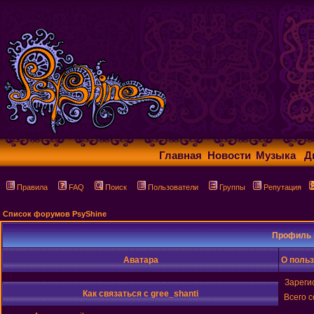
Главная
Новости
Музыка
Д
Правила
FAQ
Поиск
Пользователи
Группы
Репутация
Список форумов PsyShine
Профиль 
Аватара
О польз
Зареги
Как связаться с gree_shanti
Всего 