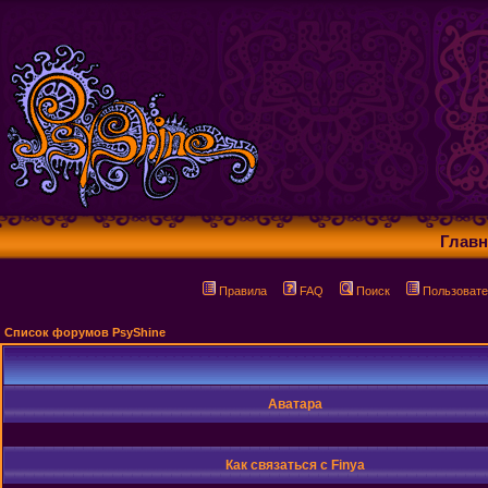
Главн
Правила
FAQ
Поиск
Пользовате
Список форумов PsyShine
Аватара
Как связаться с Finya