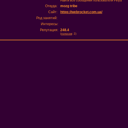
Найти все сообщения пользователя Finya
Откуда:
mozg tribe
Сайт:
https://webrocket.com.ua/
Род занятий:
Интересы:
Репутация:
248.4
(
голосов
: 2)