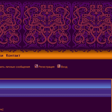
ки
Контакт
рить личные сообщения
Регистрация
Вход
нь]