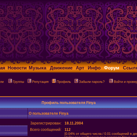
ая
Новости
Музыка
Движение
Арт
Инфо
Форум
Ссыл
ли
Группы
Репутация
Профиль
Забыли пароль?
Войти и прове
Профиль пользователя Finya
О пользователе Finya
Зарегистрирован:
18.11.2004
Всего сообщений:
112
[0.04% от общего числа / 0.01 сообщений в де