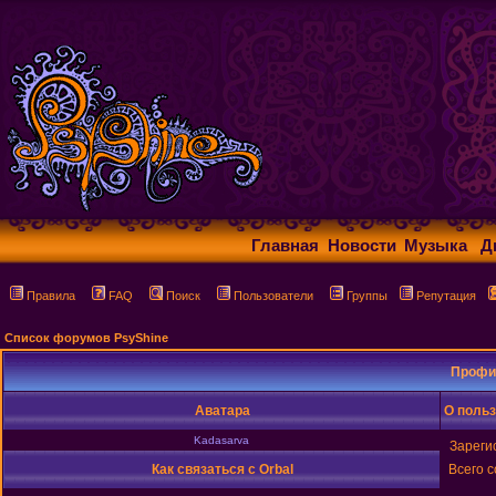
Главная
Новости
Музыка
Д
Правила
FAQ
Поиск
Пользователи
Группы
Репутация
Список форумов PsyShine
Профил
Аватара
О польз
Kadasarva
Зареги
Как связаться с Orbal
Всего 