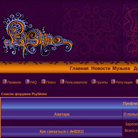
Главная
Новости
Музыка
Д
Правила
FAQ
Поиск
Пользователи
Группы
Репутация
Список форумов PsyShine
Профиль
Аватара
О польз
Зареги
Всего 
Как связаться с dell2011