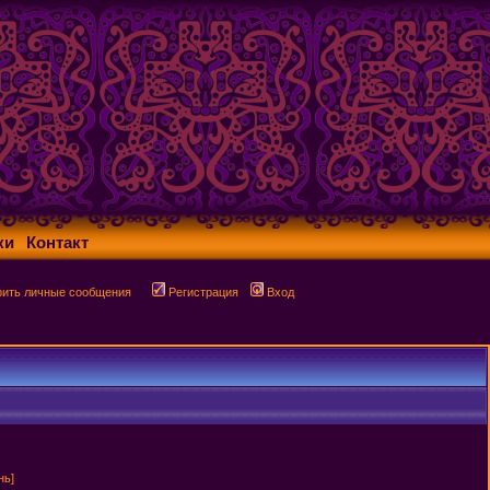
ки
Контакт
рить личные сообщения
Регистрация
Вход
нь]