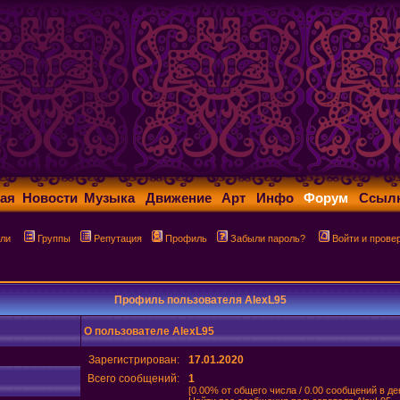
ая
Новости
Музыка
Движение
Арт
Инфо
Форум
Ссыл
ли
Группы
Репутация
Профиль
Забыли пароль?
Войти и прове
Профиль пользователя AlexL95
О пользователе AlexL95
Зарегистрирован:
17.01.2020
Всего сообщений:
1
[0.00% от общего числа / 0.00 сообщений в де