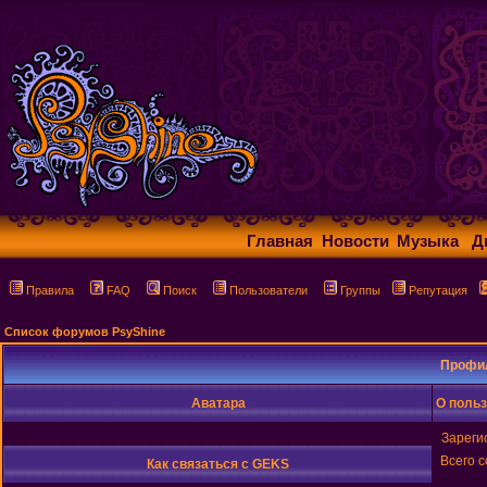
Главная
Новости
Музыка
Д
Правила
FAQ
Поиск
Пользователи
Группы
Репутация
Список форумов PsyShine
Профи
Аватара
О поль
Зареги
Всего 
Как связаться с GEKS