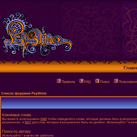
Главн
Правила
FAQ
Поиск
Пользовате
Список форумов PsyShine
Ключевые слова:
Вы можете использовать
AND
чтобы определить слова, которые должны быть в результа
результатах, и
NOT
для слов, которых в результатах быть не должно. Используйте * в ка
Поиск по автору:
Используйте * в качестве шаблона