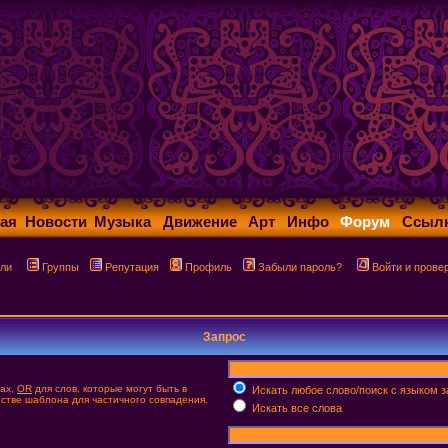
ая
Новости
Музыка
Движение
Арт
Инфо
Форум
Ссыл
ли
Группы
Репутация
Профиль
Забыли пароль?
Войти и прове
Запрос
тах,
OR
для слов, которые могут быть в
Искать любое слово/поиск с языком 
честве шаблона для частичного совпадения.
Искать все слова